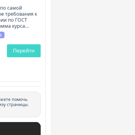
тности
 по самой
е требования к
рии
ии по ГОСТ
амма курса
, включает 11
в
 самом высоком
Перейти
ожете помочь
изу страницы.