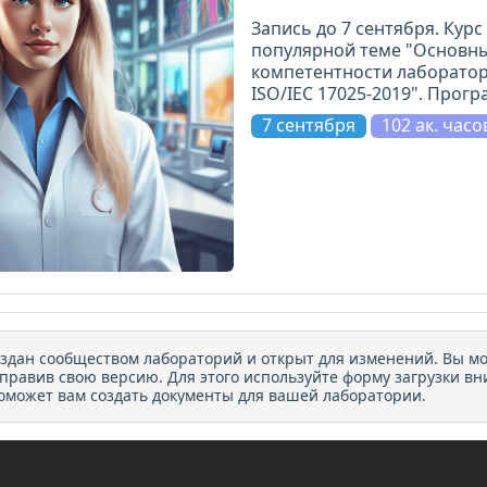
компетен
Запись до 7 сентября. Курс
популярной теме "Основны
лаборато
компетентности лаборатор
ISO/IEC 17025-2019". Прогр
очень хорошо проработана
7 сентября
102 ак. часо
модулей. Всё по делу и на
уровне.
оздан сообществом лабораторий и открыт для изменений. Вы м
тправив свою версию. Для этого используйте форму загрузки вн
оможет вам создать документы для вашей лаборатории.