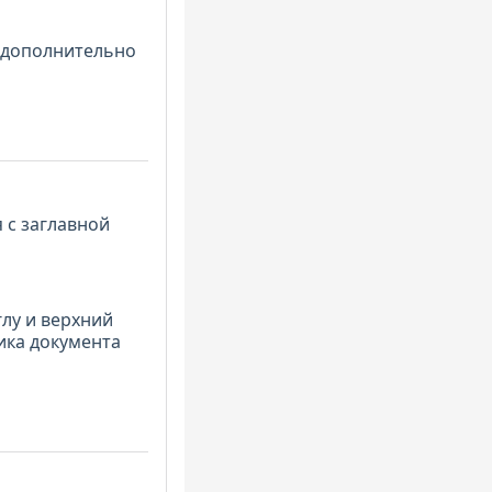
е дополнительно
 с заглавной
лу и верхний
ика документа