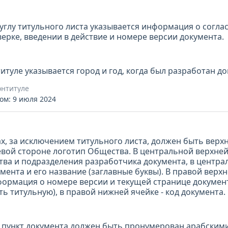
углу титульного листа указывается информация о согла
верке, введении в действие и номере версии документа.
туле указывается город и год, когда был разработан до
онтитуле
ом: 9 июля 2024
ах, за исключением титульного листа, должен быть верх
вой стороне логотип Общества. В центральной верхней 
ва и подразделения разработчика документа, в центр
умента и его название (заглавные буквы). В правой верх
ормация о номере версии и текущей странице докумен
ь титульную), в правой нижней ячейке - код документа.
 пункт документа должен быть пронумерован арабским