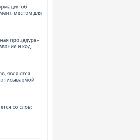
ормация об
мент, местом для
нная процедура»
азвание и код
в, являются
е описываемой
тся со слов: