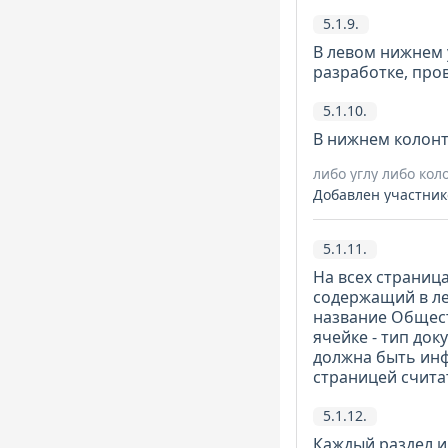
5.1.9.
В левом нижнем 
разработке, про
5.1.10.
В нижнем колонти
либо углу либо кол
Добавлен участник
5.1.11.
На всех страниц
содержащий в ле
название Общест
ячейке - тип док
должна быть инф
страницей считат
5.1.12.
Каждый раздел и