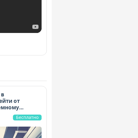
 в
ейти от
емному
Бесплатно