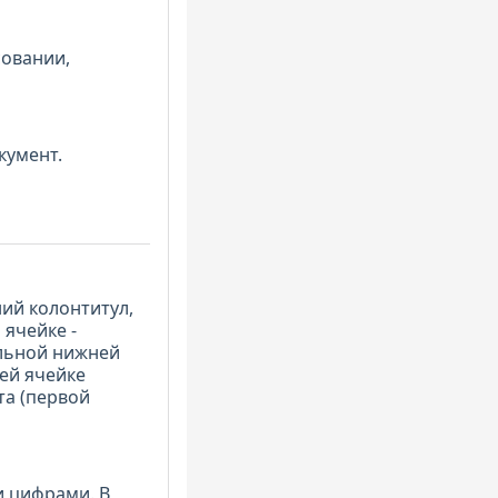
совании,
кумент.
ний колонтитул,
ячейке -
альной нижней
ней ячейке
та (первой
и цифрами. В