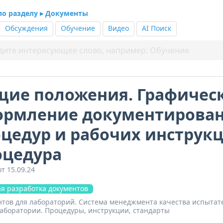
 по разделу ▸ Документы
Обсуждения
Обучение
Видео
AI Поиск
щие положения. Графичес
ормление документирова
цедур и рабочих инструкц
оцедура
т 15.09.24
я разработка документов
нтов для лабораторий. Система менеджмента качества испытат
аборатории. Процедуры, инструкции, стандарты