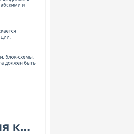
рабскими и
кается
ации.
и, блок-схемы,
та должен быть
я к