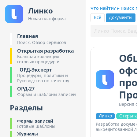
Что найти? ▸ Поиск
Линко
Всё
Документы
Новая платформа
Главная
Поиск. Обзор сервисов
Открытая разработка
Об
Большая коллекция
готовых процедур и
оф
инструкций
ОРД-Эксперт
Процедуры, политики и
про
Руководство по качеству
ОРД-27
Пр
Формы и шаблоны записей
Версия о
Разделы
Линко
Открыта
Формы записей
Разработка докуме
Готовые шаблоны
аккредитованной л
Журналы