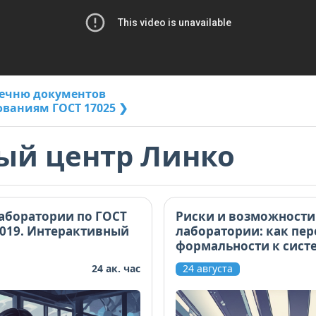
речню документов
ованиям ГОСТ 17025 ❯
ый центр Линко
аборатории по ГОСТ
Риски и возможности
2019. Интерактивный
лаборатории: как пер
формальности к сист
управлению
24 ак. час
24 августа