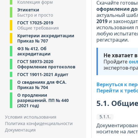
Коллекция форм
Скачайте готовы
оформление до
Этикетки
актуальный шабл
Быстро и просто
2019
и законодат
ГОСТ 17025-2019
использования п
Общие требования
любую испытател
Критерии аккредитации
регистрации.
Приказ № 707
ФЗ № 412. Об
аккредитации
Не хватает 
Пройдите
онл
ГОСТ 58973-2020
Оформление протоколов
экспертов-пра
ГОСТ 19011-2021 Аудит
О сведениях для ФСА.
Вернуться к пе
Приказ № 704
Перейти к треб
О продлении
разрешений. ПП № 440
5.1. Общи
(2021 год)
5.1.1.
Условия использования
Политика конфиденциальности
Документирован
Документация
носителе на лист