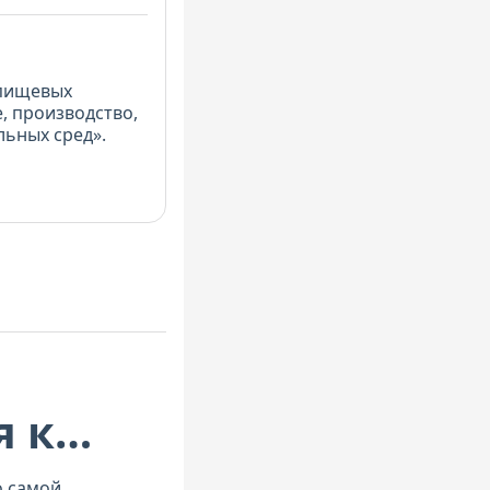
 пищевых
, производство,
льных сред».
я к
ности
о самой