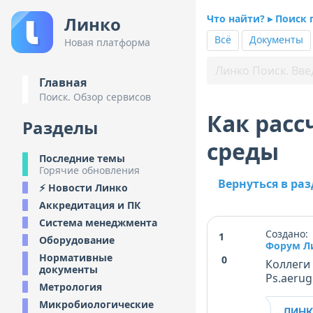
Что найти? ▸ Поиск 
Линко
Всё
Документы
Новая платформа
Главная
Поиск. Обзор сервисов
Как расс
Разделы
среды
Последние темы
Горячие обновления
Вернуться в ра
⚡ Новости Линко
Аккредитация и ПК
Система менеджмента
Создано: 
1
Оборудование
Форум Л
Нормативные
0
Коллеги 
документы
Ps.aeru
Метрология
Микробиологические