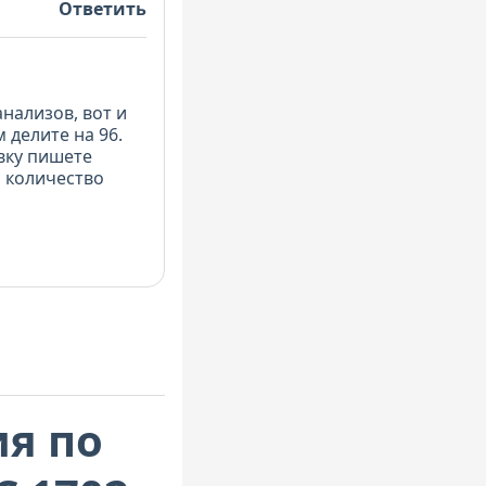
Ответить
анализов, вот и
 делите на 96.
вку пишете
а количество
я по