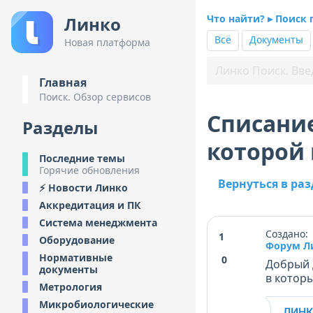
Что найти? ▸ Поиск 
Линко
Всё
Документы
Новая платформа
Главная
Поиск. Обзор сервисов
Списание
Разделы
которой 
Последние темы
Горячие обновления
Вернуться в ра
⚡ Новости Линко
Аккредитация и ПК
Система менеджмента
Создано: 
1
Оборудование
Форум Л
Нормативные
0
Добрый 
документы
в котор
Метрология
Микробиологические