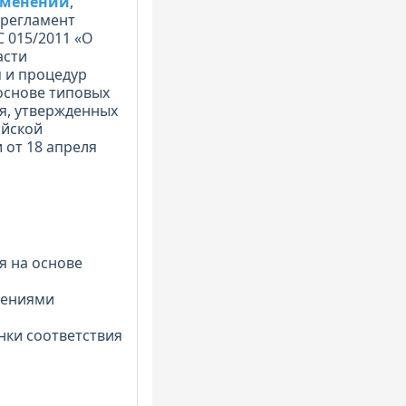
зменений
,
 регламент
 015/2011 «О
асти
м и процедур
основе типовых
я, утвержденных
ийской
 от 18 апреля
я на основе
жениями
нки соответствия