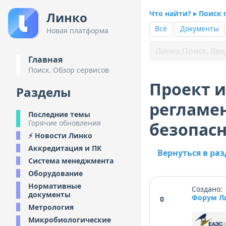
Что найти? ▸ Поиск 
Линко
Всё
Документы
Новая платформа
Главная
Поиск. Обзор сервисов
Проект 
Разделы
регламе
Последние темы
Горячие обновления
безопасн
⚡ Новости Линко
Аккредитация и ПК
Вернуться в раз
Система менеджмента
Оборудование
Нормативные
Создано: 
документы
Форум Л
0
Метрология
Микробиологические