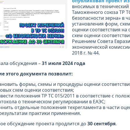
опубликован проект и
вносимых в технический
Таможенного союза ТР ТС
безопасности зерна» в ч
установления форм, схе
оценки соответствия на 
схем оценки соответстви
Решением Совета Евраз
экономической комиссии
2018 г. № 44.
чала обсуждения –
31 июля 2024 года
е этого документа позволит:
ановить формы, схемы и процедуры оценки соответстви
овых схем оценки соответствия;
вести положения ТР ТС 015/2011 в соответствие с поло
токола о техническом регулировании в ЕАЭС;
чнить отдельные положения техрегламента в части оце
результатам практики применения.
ое обсуждение проекта продлится до
30 сентября
.