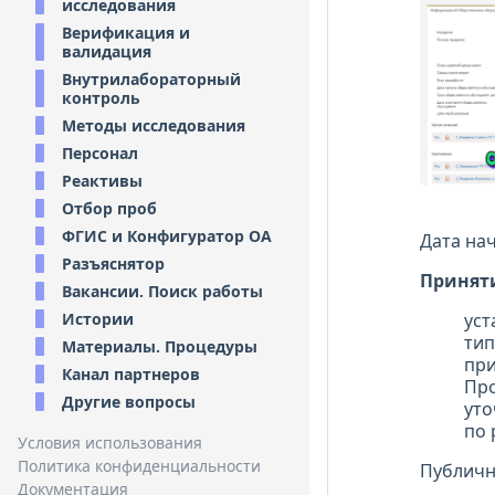
исследования
Верификация и
валидация
Внутрилабораторный
контроль
Методы исследования
Персонал
Реактивы
Отбор проб
ФГИС и Конфигуратор ОА
Дата на
Разъяснятор
Приняти
Вакансии. Поиск работы
Истории
уст
тип
Материалы. Процедуры
при
Канал партнеров
Про
Другие вопросы
уто
по 
Условия использования
Политика конфиденциальности
Публичн
Документация