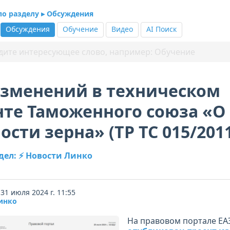
по разделу ▸ Обсуждения
Обсуждения
Обучение
Видео
AI Поиск
изменений в техническом
нте Таможенного союза «О
ости зерна» (ТР ТС 015/201
дел: ⚡ Новости Линко
31 июля 2024 г. 11:55
инко
На правовом портале ЕА