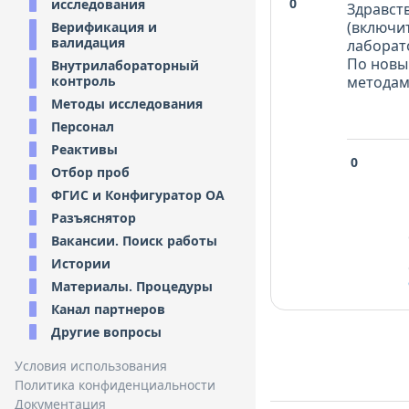
0
исследования
Здравств
(включи
Верификация и
валидация
лаборат
По новы
Внутрилабораторный
контроль
методам,
Методы исследования
Персонал
Реактивы
0
Отбор проб
ФГИС и Конфигуратор ОА
Разъяснятор
Вакансии. Поиск работы
Истории
Материалы. Процедуры
Канал партнеров
Другие вопросы
Условия использования
Политика конфиденциальности
Документация