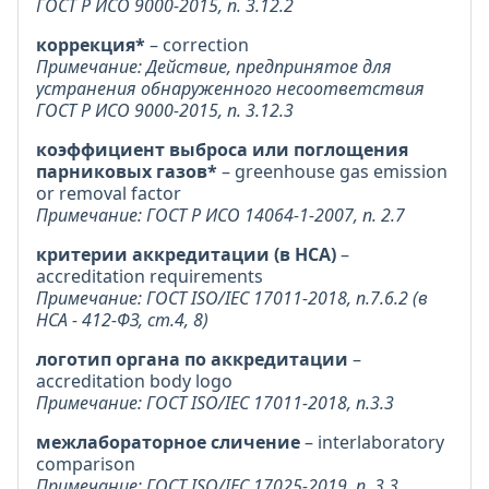
ГОСТ Р ИСО 9000-2015, п. 3.12.2
коррекция*
– correction
Примечание: Действие, предпринятое для
устранения обнаруженного несоответствия
ГОСТ Р ИСО 9000-2015, п. 3.12.3
коэффициент выброса или поглощения
парниковых газов*
– greenhouse gas emission
or removal factor
Примечание: ГОСТ Р ИСО 14064-1-2007, п. 2.7
критерии аккредитации (в НСА)
–
accreditation requirements
Примечание: ГОСТ ISO/IEC 17011-2018, п.7.6.2 (в
НСА - 412-ФЗ, ст.4, 8)
логотип органа по аккредитации
–
accreditation body logo
Примечание: ГОСТ ISO/IEC 17011-2018, п.3.3
межлабораторное сличение
– interlaboratory
comparison
Примечание: ГОСТ ISO/IEC 17025-2019, п. 3.3