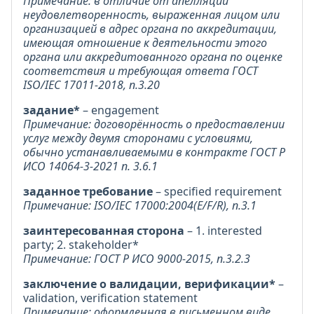
Примечание: в отличие от апелляции
неудовлетворенность, выраженная лицом или
организацией в адрес органа по аккредитации,
имеющая отношение к деятельности этого
органа или аккредитованного органа по оценке
соответствия и требующая ответа ГОСТ
ISO/IEC 17011-2018, п.3.20
задание*
– engagement
Примечание: договорённость о предоставлении
услуг между двумя сторонами с условиями,
обычно устанавливаемыми в контракте ГОСТ Р
ИСО 14064-3-2021 п. 3.6.1
заданное требование
– specified requirement
Примечание: ISO/IEC 17000:2004(E/F/R), п.3.1
заинтересованная сторона
– 1. interested
party; 2. stakeholder*
Примечание: ГОСТ Р ИСО 9000-2015, п.3.2.3
заключение о валидации, верификации*
–
validation, verification statement
Примечание: оформленная в письменном виде