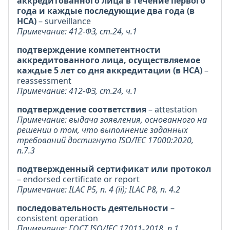
аккредитованного лица в течение первого
года и каждые последующие два года (в
НСА)
– surveillance
Примечание: 412-ФЗ, ст.24, ч.1
подтверждение компетентности
аккредитованного лица, осуществляемое
каждые 5 лет со дня аккредитации (в НСА)
–
reassessment
Примечание: 412-ФЗ, ст.24, ч.1
подтверждение соответствия
– attestation
Примечание: выдача заявления, основанного на
решении о том, что выполнение заданных
требований достигнуто ISO/IEC 17000:2020,
п.7.3
подтвержденный сертификат или протокол
– endorsed certificate or report
Примечание: ILAC P5, п. 4 (ii); ILAC P8, п. 4.2
последовательность деятельности
–
consistent operation
Примечание: ГОСТ ISO/IEC 17011-2018, п.1