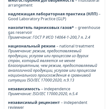
многостороння договоренность
– multilateral
arrangement
надлежащая лабораторная практика (НЛП)
–
Good Laboratory Practice (GLP)
накопитель парниковых газов*
– greenhouse
gas reservoir
Примечание: ГОСТ Р ИСО 14064-1-200,7 п. 2.4
национальный режим
– national treatment
Примечание: режим, предоставляемый
продукции, услугам или процессам из других
стран, который является не менее
благоприятным, чем режим, предоставляемый
аналогичной продукции, услугам или процессам
национального происхождения в сравнимой
ситуации ISO/IEC 17000:2020, п.9.13
независимость
– independence
Примечание: ISO/IEC 17000:2020, п.5.4
независимый рецензент
– independent
reviewer