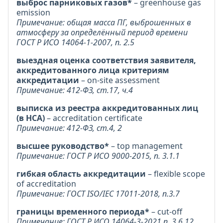
выброс парниковых газов*
– greenhouse gas
emission
Примечание: общая масса ПГ, выброшенных в
атмосферу за определённый период времени
ГОСТ Р ИСО 14064-1-2007, п. 2.5
выездная оценка соответствия заявителя,
аккредитованного лица критериям
аккредитации
– on-site assessment
Примечание: 412-ФЗ, ст.17, ч.4
выписка из реестра аккредитованных лиц
(в НСА)
– accreditation certificate
Примечание: 412-ФЗ, ст.4, 2
высшее руководство*
– top management
Примечание: ГОСТ Р ИСО 9000-2015, п. 3.1.1
гибкая область аккредитации
– flexible scope
of accreditation
Примечание: ГОСТ ISO/IEC 17011-2018, п.3.7
границы временного периода*
– cut-off
Примечание: ГОСТ Р ИСО 14064-3-2021 п. 3.6.12