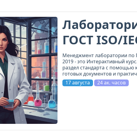
Лаборатори
ГОСТ ISO/IE
2019
Менеджмент лаборатории по Г
2019 - это Интерактивный курс
раздел стандарта с помощью к
готовых документов и практич
не просто прочитаете требова
17 августа
24 ак. часов
и примените.