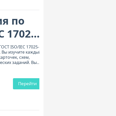
я по
C 17025–
ОСТ ISO/IEC 17025-
. Вы изучите каждый
арточек, схем,
еских заданий. Вы
ния - вы поймёте их
Перейти