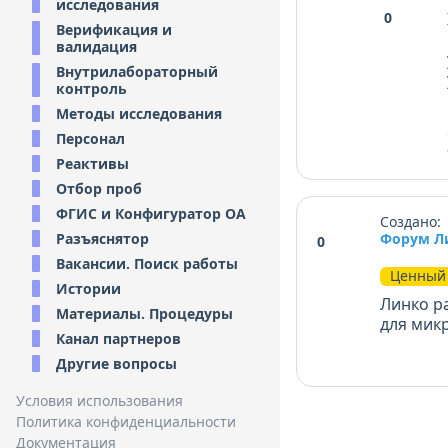
исследования
0
Верификация и
валидация
Внутрилабораторный
контроль
Методы исследования
Персонал
Реактивы
Отбор проб
ФГИС и Конфигуратор ОА
Создано: 
Разъяснятор
Форум Л
0
Вакансии. Поиск работы
Ценный 
Истории
Линко р
Материалы. Процедуры
для микр
Канал партнеров
Другие вопросы
Условия использования
Политика конфиденциальности
Документация