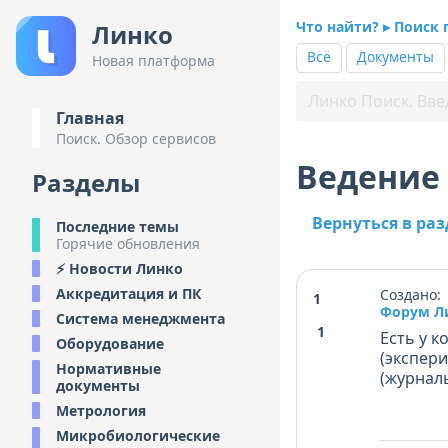
Что найти? ▸ Поиск 
Линко
Всё
Документы
Новая платформа
Главная
Поиск. Обзор сервисов
Ведение
Разделы
Вернуться в ра
Последние темы
Горячие обновления
⚡ Новости Линко
Аккредитация и ПК
Создано: 
1
Форум Л
Система менеджмента
1
Есть у 
Оборудование
(экспер
Нормативные
(журналы
документы
Метрология
Микробиологические