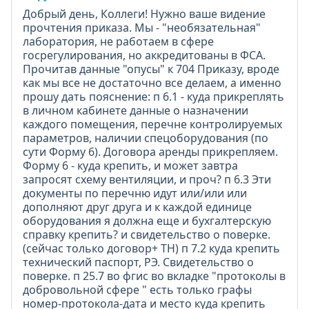
Добрый день, Коллеги! Нужно ваше видение
прочтения приказа. Мы - "необязательная"
лаборатория, не работаем в сфере
госрегулирования, но аккредитованы в ФСА.
Прочитав данные "опусы" к 704 Приказу, вроде
как мы все не достаточно все делаем, а именно
прошу дать пояснение: п 6.1 - куда прикреплять
в личном кабинете данные о назначении
каждого помещения, перечне контролируемых
параметров, наличии спецоборудования (по
сути Форму 6). Договора аренды прикрепляем.
Форму 6 - куда крепить, и может завтра
запросят схему вентиляции, и проч? п 6.3 Эти
документы по перечню идут или/или или
дополняют друг друга и к каждой единице
оборудования я должна еще и бухгалтерскую
справку крепить? и свидетельство о поверке.
(сейчас только договор+ ТН) п 7.2 куда крепить
технический паспорт, РЭ. Свидетельство о
поверке. п 25.7 во фгис во вкладке "протоколы в
добровольной сфере " есть только графы
номер-протокола-дата и место куда крепить