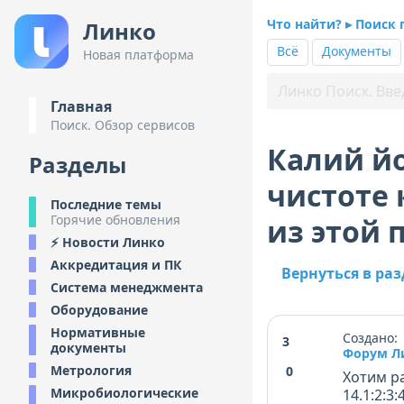
Что найти? ▸ Поиск 
Линко
Всё
Документы
Новая платформа
Главная
Поиск. Обзор сервисов
Калий йо
Разделы
чистоте к
Последние темы
Горячие обновления
из этой
⚡ Новости Линко
Аккредитация и ПК
Вернуться в ра
Система менеджмента
Оборудование
Нормативные
Создано: 
3
документы
Форум Л
Метрология
0
Хотим р
Микробиологические
14.1:2:3