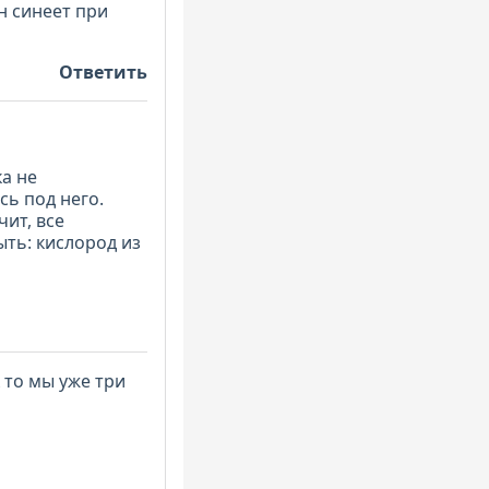
н синеет при
Ответить
ка не
сь под него.
ит, все
ть: кислород из
 то мы уже три