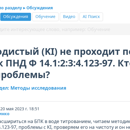
по разделу ▸ Обсуждения
Обсуждения
Обучение
Видео
AI Поиск
дистый (KI) не проходит п
 ПНД Ф 14.1:2:3:4.123-97. 
 проблемы?
здел: Методы исследования
20 мая 2023 г. 18:51
инко
асшириться на БПК в воде титрованием, читаем методи
:4.123-97, проблемы с KI, проверяем его на чистоту и он н