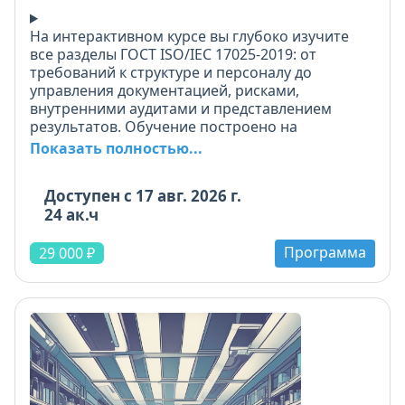
На интерактивном курсе вы глубоко изучите
все разделы ГОСТ ISO/IEC 17025-2019: от
требований к структуре и персоналу до
управления документацией, рисками,
внутренними аудитами и представлением
результатов. Обучение построено на
принципах активного запоминания: вы
Показать полностью...
работаете с учебными карточками, строите
схемы процессов, заполняете шаблоны и
Доступен c 17 авг. 2026 г.
выполняете задания.
24 ак.ч
Получите готовые документы: новое
Программа
Руководство по качеству, процедуры, формы
29 000 ₽
журналов, приказы, примеры расчётов. Особое
внимание - управлению несоответствиями,
внутренним аудитам, анализу со стороны
руководства и обеспечению достоверности
результатов.
Курс подходит для менеджеров по качеству,
руководителей и специалистов, готовящихся к