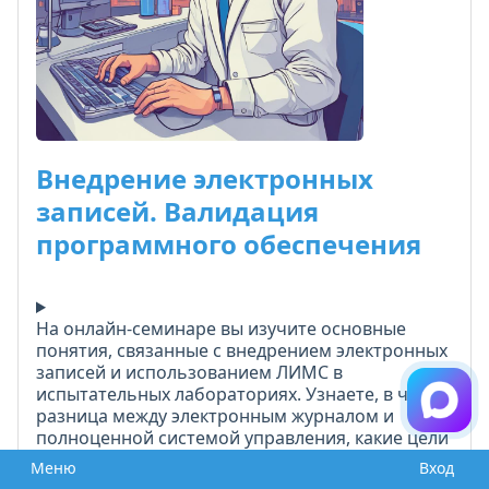
Внедрение электронных
записей. Валидация
программного обеспечения
На онлайн-семинаре вы изучите основные
понятия, связанные с внедрением электронных
записей и использованием ЛИМС в
испытательных лабораториях. Узнаете, в чём
разница между электронным журналом и
полноценной системой управления, какие цели
стоят перед лабораториями при
Показать полностью...
Меню
Вход
автоматизации и чего можно ожидать от