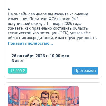
На онлайн-семинаре вы изучите ключевые
изменения Политики ФСА версии 04.1,
вступившей в силу с 1 января 2026 года.
Узнаете, как правильно составить область
технической компетенции (ОТК), увязав её с
областью аккредитации, и как структурировать
методы, параметры и объекты.
Показать полностью...
Научитесь проводить оценку рисков и
26 октября 2026 г. 10:00 мск
устанавливать периодичность участия в
6 ак.ч
проверках квалификации (ПК) и
межлабораторных сличительных испытаниях
Программа
(МСИ). Разберём, как оценивать провайдеров,
13 900 ₽
какие документы требовать, как оповещать
ФСА при их отсутствии и как использовать
альтернативные методы подтверждения
компетентности.
Особое внимание - актуализации процедур
системы менеджмента: вы узнаете, какие