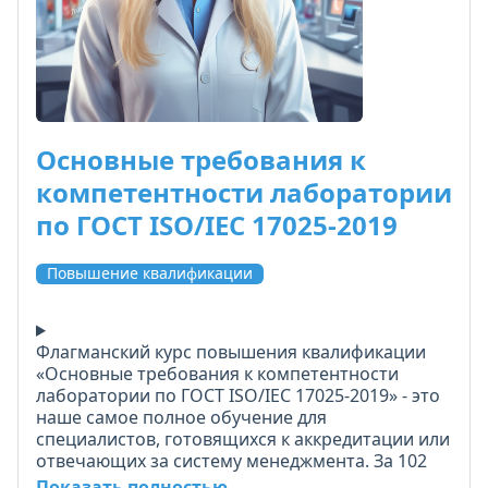
аккредитации, а мощный инструмент
повышения надёжности, прозрачности и роста
вашей лаборатории.
Основные требования к
компетентности лаборатории
по ГОСТ ISO/IEC 17025-2019
Повышение квалификации
Флагманский курс повышения квалификации
«Основные требования к компетентности
лаборатории по ГОСТ ISO/IEC 17025-2019» - это
наше самое полное обучение для
специалистов, готовящихся к аккредитации или
отвечающих за систему менеджмента. За 102
академических часа вы освоите все ключевые
Показать полностью...