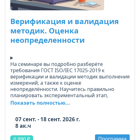
Верификация и валидация
методик. Оценка
неопределенности
На семинаре вы подробно разберёте
требования ГОСТ ISO/IEC 17025-2019 к
верификации и валидации методик выполнения
измерений, а также к оценке
неопределённости. Научитесь правильно
планировать экспериментальный этап,
выбирать методы контроля при внедрении
Показать полностью...
методик и проводить расчёты,
соответствующие требованиям
07 сент. - 18 сент. 2026 г.
Россаккредитации.
8 ак.ч
Особое внимание уделено валидации
Программа
расчётных формул, оценке влияния отбора
6 990 ₽