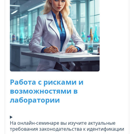
эффективности. Особое внимание -
использованию нейросетей для анализа
процессов и генерации предложений по
улучшению.
Курс подходит для подготовки к аккредитации и
внутренним аудитам. Все материалы -
шаблоны, примеры - можно сразу внедрить в
работу. Актуализирован под последние
требования Россаккредитации.
Работа с рисками и
возможностями в
лаборатории
На онлайн-семинаре вы изучите актуальные
требования законодательства к идентификации