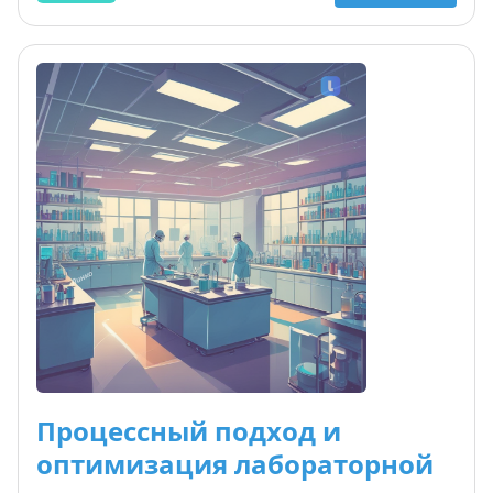
документы: процедуры, инструкции, перечни
сокращений. Все материалы актуализированы
под последние требования Россаккредитации.
Шаблоны и примеры можно сразу
использовать в работе. Курс подходит для
подготовки к аккредитации и внутренним
аудитам.
Процессный подход и
оптимизация лабораторной