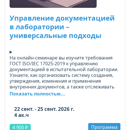
Управление документацией
в лаборатории –
универсальные подходы
На онлайн-семинаре вы изучите требования
ГОСТ ISO/IEC 17025-2019 к управлению
документацией в испытательной лаборатории.
Узнаете, как организовать систему создания,
утверждения, изменения и применения
внутренних документов, а также отслеживать
обновления внешних нормативных
Показать полностью...
документов. Разберём, как работать с
устаревшими и отменёнными документами,
22 сент. - 25 сент. 2026 г.
вести записи и обеспечивать доступ к
4 ак.ч
актуальным версиям на всех рабочих местах.
Программа
Научитесь разрабатывать универсальные
4 900 ₽