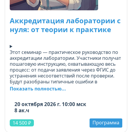
Аккредитация лаборатории с
нуля: от теории к практике
Этот семинар — практическое руководство по
аккредитации лаборатории. Участники получат
пошаговую инструкцию, охватывающую весь
процесс: от подачи заявления через ФГИС до
устранения несоответствий после проверки.
Будут разобраны типичные ошибки в
оформлении документов, объяснены методы
Показать полностью...
корректного формирования области
аккредитации и комплектации пакета СМ
20 октября 2026 г. 10:00 мск
(средства измерений, оборудование, персонал,
8 ак.ч
помещения). Особое внимание уделим
подготовке и проведению выездной проверки,
Программа
анализу реальных несоответствий из
14 500 ₽
экспертных актов и грамотному реагированию