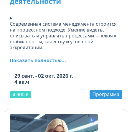
деятельности
Современная система менеджмента строится
на процессном подходе. Умение видеть,
описывать и управлять процессами — ключ к
стабильности, качеству и успешной
аккредитации.
На онлайн-семинаре вы изучите процессный
Показать полностью...
подход как основу эффективной системы
менеджмента в испытательной лаборатории.
29 сент. - 02 окт. 2026 г.
Узнаете, что такое процесс, как его описать
4 ак.ч
таблично и графически, какие существуют
нотации моделирования (BPMN и др.).
Программа
Научитесь визуализировать ключевые
4 900 ₽
процессы: отбор проб, испытания, выдачу
протоколов, управление документацией.
Разберём, как выявлять узкие места,
дублирование функций и потери времени,
проводить оптимизацию для повышения