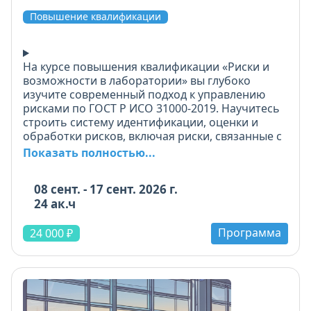
Повышение квалификации
На курсе повышения квалификации «Риски и
возможности в лаборатории» вы глубоко
изучите современный подход к управлению
рисками по ГОСТ Р ИСО 31000-2019. Научитесь
строить систему идентификации, оценки и
обработки рисков, включая риски, связанные с
беспристрастностью и конфиденциальностью.
Показать полностью...
Особое внимание - управлению
возможностями: как выявлять шансы для
08 сент. - 17 сент. 2026 г.
развития лаборатории и использовать их.
24 ак.ч
Освоите полный цикл: от определения
Программа
критериев оценки до мониторинга
24 000 ₽
результативности мероприятий. В программе -
деловая игра, интерактивный модуль и
практические задания. Все материалы
актуализированы под требования
Россаккредитации. По окончании -