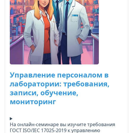
ссылки и положения обязательно включить, как
избежать типичных несоответствий и как
оформить все документы в соответствии с
новыми требованиями. Практические примеры
и шаблоны позволят внедрить изменения в
вашей лаборатории уже на следующий день
после обучения.
Управление персоналом в
лаборатории: требования,
записи, обучение,
мониторинг
На онлайн-семинаре вы изучите требования
ГОСТ ISO/IEC 17025-2019 к управлению