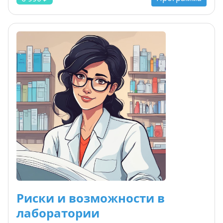
проб на неопределённость, особенностям
расчёта неопределённости градуировочных
характеристик и подходам к оценке
вариативности качественных и описательных
показателей. Вы освоите правила оформления
записей, научитесь проводить повторную
верификацию и валидацию, утверждать
характеристики методик и организовывать
контроль достоверности результатов.
Программа включает практическую работу: вы
подготовите расчёт неопределённости по
реальной методике и получите шаблоны для
использования в своей лаборатории.
Риски и возможности в
лаборатории