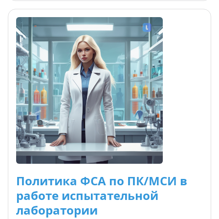
после проверки, включая подачу возражений и
обжалование решений. Семинар предназначен
для руководителей и ответственных за
аккредитацию в лабораториях, которым нужны
не просто знания, а практические навыки для
успешного прохождения аккредитации без
задержек и повторных проверок.
Политика ФСА по ПК/МСИ в
работе испытательной
лаборатории