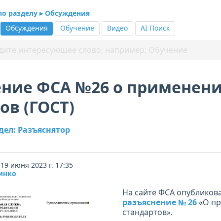
по разделу ▸ Обсуждения
Обсуждения
Обучение
Видео
AI Поиск
ение ФСА №26 о применен
ов (ГОСТ)
дел: Разъяснятор
19 июня 2023 г. 17:35
инко
На сайте ФСА опубликов
разъяснение № 26
«О п
стандартов».