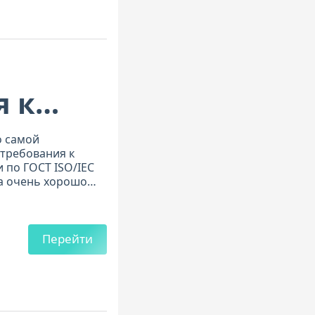
я к
ности
о самой
требования к
ии
 по ГОСТ ISO/IEC
са очень хорошо
дулей. Всё по делу
Перейти