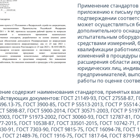
Применение стандартов 
приложению к письму п
подтверждении соответс
может осуществляться б
дополнительного оснащ
испытательным оборудо
средствами измерений, 
квалификации работнико
изменений в процедуры 
расширения области акк
юридических лиц, индив
предпринимателей, вы
работы по оценке соотве
ение содержит наименования стандартов, принятых вз
йствующих документов: ГОСТ 21149-93, ГОСТ 27558-87, Г
96.13-75, ГОСТ 3900-85, ГОСТ Р 55513-2013, ГОСТ Р 55514-
СТ 5898-87, ГОСТ 5900-2014, ГОСТ 30571-2003, ГОСТ Р 519
2003, ГОСТР 51973-2002, ГОСТ 30060-93, ГОСТ 12787-81, ГО
7-2015, ГОСТ 10538-87, ГОСТ 33501-2015, ГОСТ 10742-71, 
30-91, ГОСТ 7303-90, ГОСТ 9815-75, ГОСТ 16094-78, ГОСТ 
, ГОСТ 21489-76, ГОСТ 1916-75, ГОСТ 1817-64, ГОСТ 8719-9