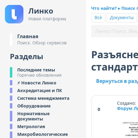
Что найти? ▸ Поиск 
Линко
Всё
Документы
Новая платформа
Главная
Поиск. Обзор сервисов
Разъясн
Разделы
стандарт
Последние темы
Горячие обновления
Вернуться в раз
⚡ Новости Линко
Аккредитация и ПК
Система менеджмента
Создано: 
Оборудование
Форум Л
0
Нормативные
документы
Метрология
Микробиологические