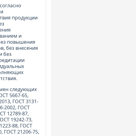
согласно
ри
твия продукции
ез
ения
ванием и
без повышения
в, без внесения
и без
редитации
идуальных
полняющих
тствия.
амен следующих
ОСТ 5667-65,
2013, ГОСТ 3131-
76-2002, ГОСТ
СТ 12789-87,
ГОСТ 19242-73,
11223-88, ГОСТ
0, ГОСТ 21206-75,