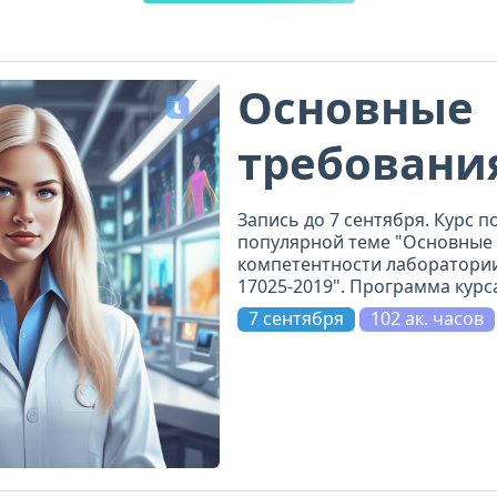
Основные
требовани
компетент
Запись до 7 сентября. Курс п
популярной теме "Основные 
лаборатор
компетентности лаборатории
17025-2019". Программа кур
проработана, включает 11 мо
7 сентября
102 ак. часов
и на самом высоком уровне.