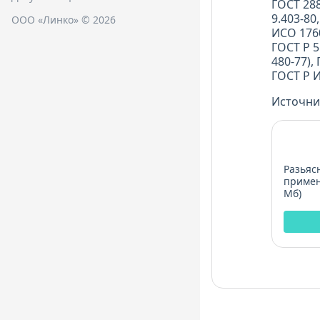
ГОСТ 288
9.403-80
ООО «Линко» © 2026
ИСО 1760
ГОСТ Р 5
480-77),
ГОСТ Р И
Источни
Разьяс
примен
Мб)