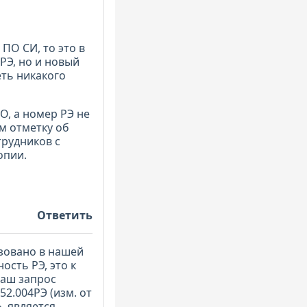
ПО СИ, то это в
 РЭ, но и новый
еть никакого
О, а номер РЭ не
м отметку об
трудников с
опии.
Ответить
изовано в нашей
ость РЭ, это к
Ваш запрос
2.004РЭ (изм. от
, является