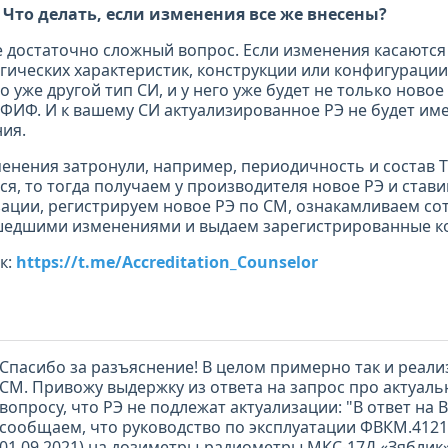
. Что делать, если изменения все же внесены?
е достаточно сложный вопрос. Если изменения касаются
гических характеристик, конструкции или конфигурации 
 уже другой тип СИ, и у него уже будет не только новое
 ФИФ. И к вашему СИ актуализированное РЭ не будет им
ия.
менения затронули, например, периодичность и состав Т
я, то тогда получаем у производителя новое РЭ и стави
зации, регистрируем новое РЭ по СМ, ознакамливаем со
едшими изменениями и выдаем зарегистрированные к
к:
https://t.me/Accreditation_Counselor
Спасибо за разъяснение! В целом примерно так и реал
СМ. Привожу выдержку из ответа на запрос про актуальн
вопросу, что РЭ не подлежат актуализации: "В ответ на 
сообщаем, что руководство по эксплуатации ФВКМ.41215
01.09.2021) на дозиметры-радиометры МКС-17Д «Зяблик»