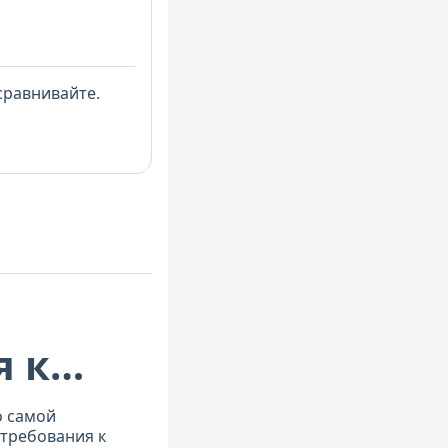
сравнивайте.
я к
ности
о самой
требования к