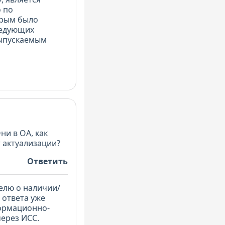
о по
торым было
ледующих
выпускаемым
ни в ОА, как
т актуализации?
Ответить
елю о наличии/
 ответа уже
формационно-
через ИСС.