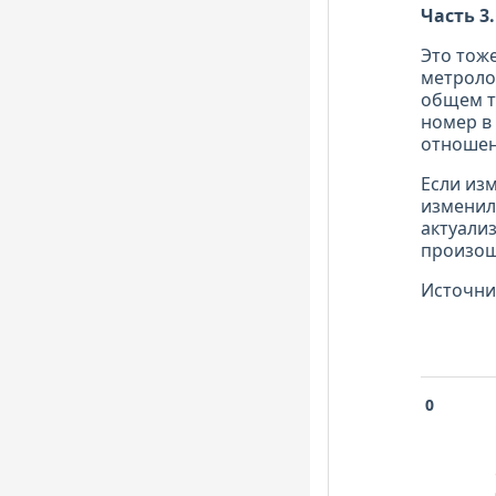
Часть 3
Это тож
метроло
общем то
номер в
отношен
Если из
изменилс
актуали
произош
Источни
0