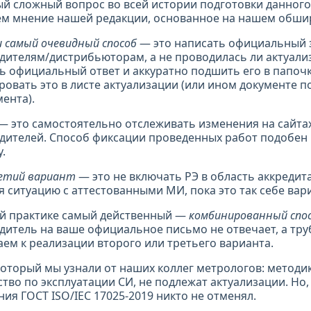
ый сложный вопрос во всей истории подготовки данного
м мнение нашей редакции, основанное на нашем обши
и самый очевидный способ
— это написать официальный 
дителям/дистрибьюторам, а не проводилась ли актуализ
ь официальный ответ и аккуратно подшить его в папочк
ровать это в листе актуализации (или ином документе п
ента).
— это самостоятельно отслеживать изменения на сайта
дителей. Способ фиксации проведенных работ подобен
.
етий вариант
— это не включать РЭ в область аккредита
 ситуацию с аттестованными МИ, пока это так себе вар
й практике самый действенный —
комбинированный спо
дитель на ваше официальное письмо не отвечает, а труб
аем к реализации второго или третьего варианта.
который мы узнали от наших коллег метрологов: методик
тво по эксплуатации СИ, не подлежат актуализации. Но,
ия ГОСТ ISO/IEC 17025-2019 никто не отменял.