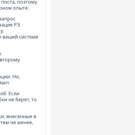
 поста, поэтому
рном опыте.
запрос
ация РЭ.
у.
о вашей системе
х
 второму
ции. Но,
иант.
соб
. Если
ки не берет, то
и, внесенные в
 тем не менее,