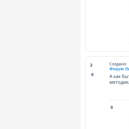
Создано: 
2
Форум Л
0
А как бы
методика
0