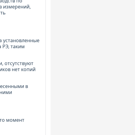
водств по
тв измерений,
сть
ла установленные
 РЭ, таким
и, отсутствуют
ников нет копий
несенными в
шними
 то момент