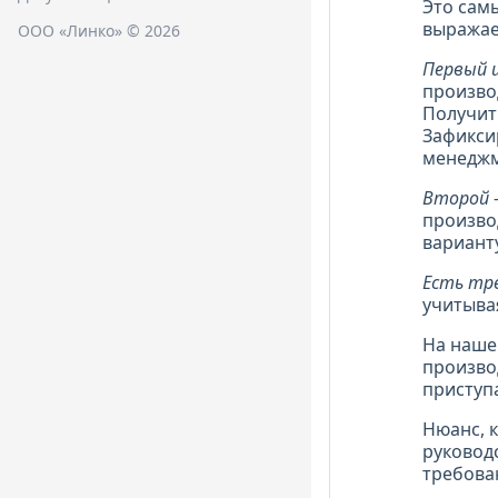
Это сам
выражае
ООО «Линко» © 2026
Первый 
произво
Получит
Зафикси
менеджм
Второй
произво
варианту
Есть тр
учитывая
На наше
произво
приступ
Нюанс, 
руководс
требован