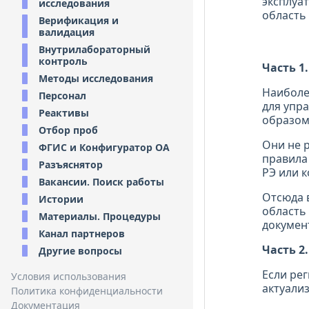
исследования
Верификация и
валидация
Внутрилабораторный
контроль
Часть 1
Методы исследования
Наиболе
Персонал
для упр
Реактивы
образом
Отбор проб
Они не р
ФГИС и Конфигуратор ОА
правила 
Разъяснятор
РЭ или 
Вакансии. Поиск работы
Отсюда 
Истории
область
Материалы. Процедуры
докумен
Канал партнеров
Часть 2.
Другие вопросы
Если ре
Условия использования
актуализ
Политика конфиденциальности
Документация