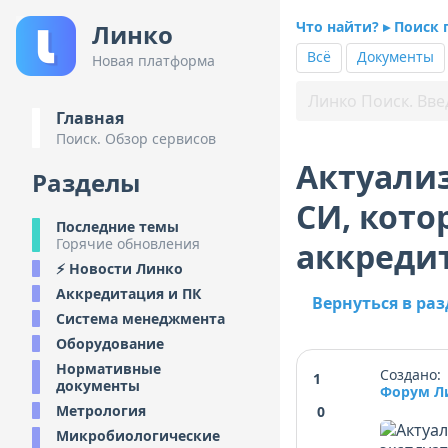
Что найти? ▸ Поиск 
Линко
Всё
Документы
Новая платформа
Главная
Поиск. Обзор сервисов
Актуализ
Разделы
СИ, кото
Последние темы
Горячие обновления
аккреди
⚡ Новости Линко
Аккредитация и ПК
Вернуться в раз
Система менеджмента
Оборудование
Нормативные
Создано: 
1
документы
Форум Л
Метрология
0
Микробиологические