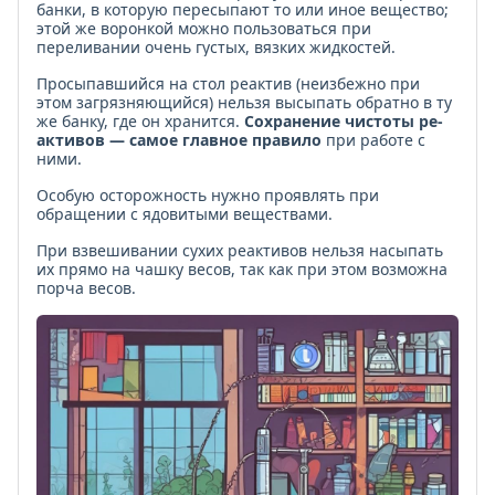
банки, в которую пересыпают то или иное вещество;
этой же воронкой можно пользоваться при
переливании очень густых, вязких жидкостей.
Просыпавшийся на стол реактив (неизбежно при
этом загрязняющийся) нельзя высыпать обратно в ту
же банку, где он хранится.
Сохранение чистоты ре­
активов — самое главное правило
при работе с
ними.
Особую осторожность нужно проявлять при
обращении с ядовитыми веществами.
При взвешивании сухих реактивов нельзя насыпать
их прямо на чашку весов, так как при этом возможна
порча весов.
Если
в
банк
оста
оче
мал
реак
оста
след
пер