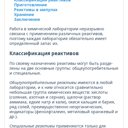
Приготовление
Реактивы в ампулах
Хранение
Заключение
Работа в химической лаборатории неразрывно
связана с применением различных реактивов,
поэтому каждая лаборатория обязательно имеет
определенный запас их.
Классификация реактивов
По своему назначению реактивы могут быть разде­
лены на две основные группы: общеупотребительные
и специальные.
Общеупотребительные реактивы
имеются в любой
лаборатории, и к ним относится сравнительно
небольшая группа химических веществ: кислоты
(соляная, азотная и серная), щелочи (раствор
аммиака, едкие натр и кали), окиси кальция и бария,
ряд солей, преимущественно неорганических,
индикаторы (фенолфталеин, метиловый оранжевый и
др.).
Специальные реактивы
применяются только для