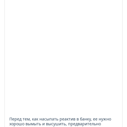
этикетки,
такой
реактив
применять
нельзя.
В
подобном
случае
нужно
установить
точно,
что
находится
в
банке,
так
как
ошибки
могут
привести
к
серьезным
последствиям.
Перед тем, как насыпать реактив в банку, ее нужно
хорошо вымыть и высушить, предварительно