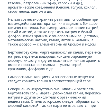
газолин, петролейный эфир, керосин и др.),
ароматические соединения (бензол, толуол, ксилол),
сероуглерод, ацетон и др.
Нельзя совместно хранить реактивы, способные при
взаимодействии возгораться или выделять большое
количество тепла. Например, металлические натрий,
калий и литий, а также перекись натрия и белый
фосфор нельзя хранить с огнеопасными веществами;
металлические натрий, калий, литий и кальций, а
также фосфор — с элементарными бромом и иодом.
Бертолетову соль, марганцовокислый калий, перекись
натрия, перекись водорода, концентрированную
хлорную кислоту и другие окислители нельзя хранить
вместе с восстановителями — углем, серой,
крахмалом, фосфором и др.
Самовоспламеняющиеся и огнеопасные вещества
следует хранить только в соответствующей таре.
Совершенно недопустимо смешивать и растирать
бертолетову соль, марганцовокислый калий, перекись
натрия и другие окислители с органическими
веществами. Очень осторожно следует обращаться с
хлорной кислотой, так как пары ее взрываются при