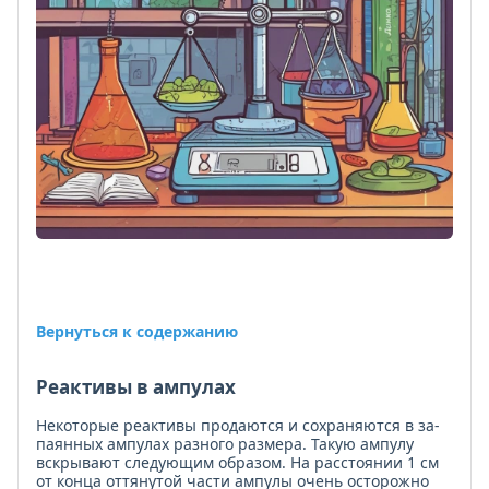
в
боле
мел
тару
—
это
осво
мест
в
шка
и
сокр
пот
при
взят
реак
Вернуться к содержанию
Реактивы в ампулах
Некоторые реактивы продаются и сохраняются в за­
паянных ампулах разного размера. Такую ампулу
вскры­вают следующим образом. На расстоянии 1 см
от конца оттянутой части ампулы очень осторожно