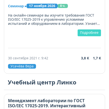
17 ноября 2026
Семинар
▸
8 ч.
На онлайн-семинаре вы изучите требования ГОСТ
ISO/IEC 17025-2019 к управлению условиями
испытаний и оборудованием в лаборатории. Узнаете,
как проводить идентификацию, первичную и
периодическую верификацию средств измерений,
Подробнее
организовывать поверку и калибровку с учётом
метрологической прослеживаемости.
Разберём, как аттестовать измерительное
оборудование, вести записи по техническому
обслуживанию и контролю состояния. Научимся
30 сентября 2021 г. 9:42
3,8 К
1,7 К
составлять технические задания при закупке,
учитывая требования, и оценивать поставщиков до и
Усачёва Вера
после закупок.
Особое внимание - связи оборудования с методиками
Учебный центр Линко
испытаний и контролем достоверности результатов.
Практические примеры и шаблоны позволят
внедрить систему уже после обучения. Курс
актуализирован под последние требования
Россаккредитации.
Менеджмент лаборатории по ГОСТ
ISO/IEC 17025-2019. Интерактивный