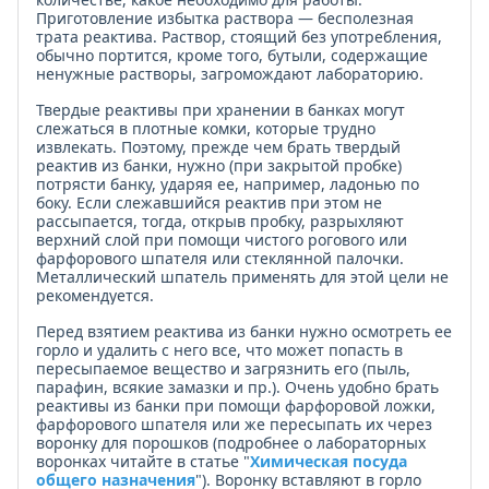
Приготовление избытка раствора — бесполезная
трата реактива. Раствор, стоящий без употребления,
обычно портится, кроме того, бутыли, содержащие
ненужные растворы, загромождают лабораторию.
Твердые реактивы при хранении в банках могут
слежаться в плотные комки, которые трудно
извлекать. Поэтому, прежде чем брать твердый
реактив из банки, нужно (при закрытой пробке)
потрясти банку, ударяя ее, например, ладонью по
боку. Если слежавшийся реактив при этом не
рассыпается, тогда, открыв пробку, разрыхляют
верхний слой при помощи чистого рогового или
фарфорового шпателя или стеклянной палочки.
Металлический шпатель применять для этой цели не
рекомендуется.
Перед взятием реактива из банки нужно осмотреть ее
горло и удалить с него все, что может попасть в
пересыпаемое вещество и загрязнить его (пыль,
парафин, всякие замазки и пр.). Очень удобно брать
реактивы из банки при помощи фарфоровой ложки,
фарфорового шпателя или же пересыпать их через
воронку для порошков (подробнее о лабораторных
воронках читайте в статье "
Химическая посуда
общего назначения
"). Воронку вставляют в горло