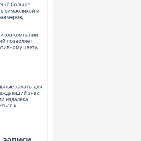
 ещё больше
её символикой и
размеров,
ников компании
ий позволяет
тивному цвету.
льные халаты для
преждающий знак
ии издалека
ться к
 записи,