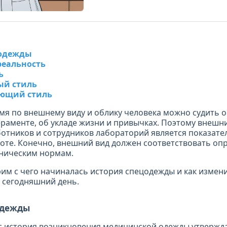
цодежды
реальность
ь
ый стиль
ющий стиль
мя по внешнему виду и облику человека можно судить о
ераменте, об укладе жизни и привычках. Поэтому внешн
отников и сотрудников лабораторий является показате
оте. Конечно, внешний вид должен соответствовать о
еническим нормам.
им с чего начиналась история спецодежды и как измени
 сегодняшний день.
одежды
 история возникновения медицинской одежды утвержда