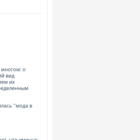
 многом: о
ий вид
лем их
пределенным
лась "мода в
ет, что именно