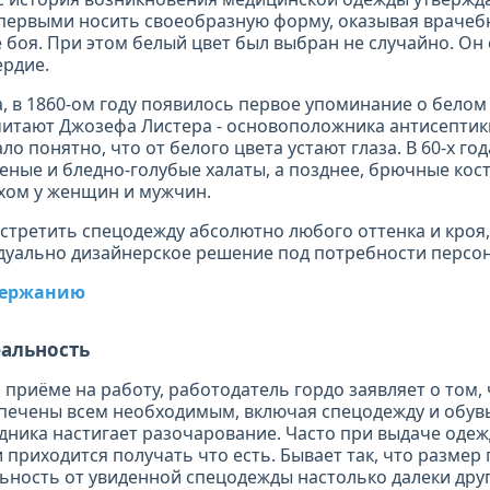
первыми носить своеобразную форму, оказывая врачеб
 боя. При этом белый цвет был выбран не случайно. Он
ердие.
ка, в 1860-ом году появилось первое упоминание о белом 
итают Джозефа Листера - основоположника антисептик
ло понятно, что от белого цвета устают глаза. В 60-х год
еные и бледно-голубые халаты, а позднее, брючные кос
хом у женщин и мужчин.
стретить спецодежду абсолютно любого оттенка и кроя,
дуально дизайнерское решение под потребности персон
одержанию
альность
 приёме на работу, работодатель гордо заявляет о том, 
печены всем необходимым, включая спецодежду и обувь.
дника настигает разочарование. Часто при выдаче одеж
 приходится получать что есть. Бывает так, что размер
ьность от увиденной спецодежды настолько далеки друг 