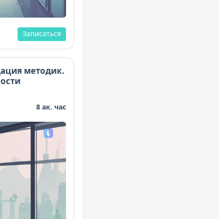
Записаться
ация методик.
ности
8 ак. час