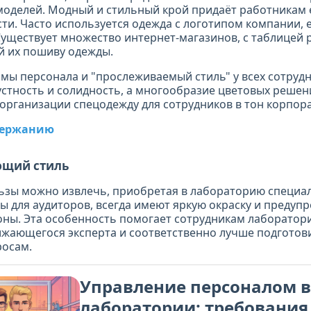
моделей. Модный и стильный крой придаёт работникам
ти. Часто используется одежда с логотипом компании, 
Существует множество интернет-магазинов, с таблицей 
й их пошиву одежды.
мы персонала и "прослеживаемый стиль" у всех сотруд
устность и солидность, а многообразие цветовых решен
организации спецодежду для сотрудников в тон корпора
одержанию
щий стиль
ьзы можно извлечь, приобретая в лабораторию специа
ты для аудиторов, всегда имеют яркую окраску и преду
оны. Эта особенность помогает сотрудникам лаборатор
жающегося эксперта и соответственно лучше подготови
осам.
Управление персоналом в
лаборатории: требования,