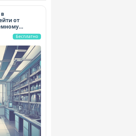
 в
ейти от
емному
Бесплатно