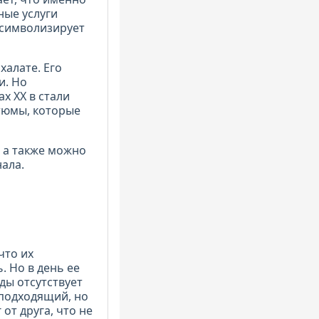
ные услуги
 символизирует
халате. Его
и. Но
ах XХ в стали
тюмы, которые
 а также можно
ала.
что их
 Но в день ее
ды отсутствует
 подходящий, но
от друга, что не