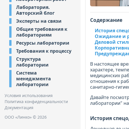
Лаборатория.
Авторский блог
Содержание
Эксперты на связи
Общие требования к
История спе
лабораториям
Ожидание и 
Деловой стил
Ресурсы лаборатории
Корпоративн
Требования к процессу
Предупрежда
Структура
В настоящее вре
лаборатории
характере, темп
Система
медицинских раб
менеджмента
отношения к раб
лаборатории
санитарно-гиги
Условия использования
Давайте посмотр
Политика конфиденциальности
лаборатории" на
Документация
ООО «Линко» © 2026
История спец
Дошедшая до нас