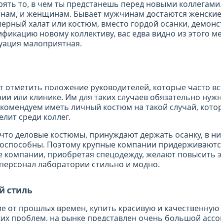
рять то, в чем ты предстанешь перед новыми коллегами
нам, и женщинам. Бывает мужчинам достаются женские
ерный халат или костюм, вместо гордой осанки, демон
ификацию новому коллективу, вас едва видно из этого м
туация малоприятная.
т отметить положение руководителей, которые часто вс
рии или клинике. Им для таких случаев обязательно нуж
комендуем иметь личный костюм на такой случай, кото
елит среди коллег.
 что деловые костюмы, принуждают держать осанку, в ни
оспособны. Поэтому крупные компании придерживаются
е компании, приобретая спецодежду, желают повысить
 персонал лаборатории стильно и модно.
й стиль
ие от прошлых времен, купить красивую и качественную
ких проблем, на рынке представлен очень большой асс