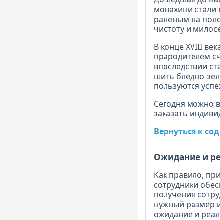
монахини стали 
раненым на поле
чистоту и милос
В конце XVIII ве
прародителем сч
впоследствии ста
шить бледно-зел
пользуются успе
Сегодня можно в
заказать индиви
Вернуться к с
Ожидание и ре
Как правило, при
сотрудники обес
получения сотру
нужный размер и
ожидание и реал