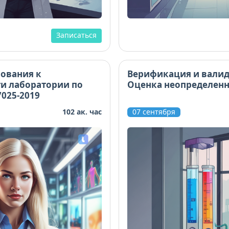
Записаться
ования к
Верификация и валид
и лаборатории по
Оценка неопределен
7025-2019
102 ак. час
07 сентября