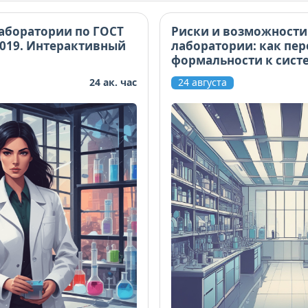
на следующий день после обучения.
аборатории по ГОСТ
Риски и возможности
2019. Интерактивный
лаборатории: как пер
формальности к сист
управлению
24 ак. час
24 августа