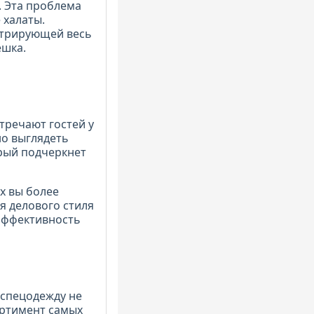
. Эта проблема
 халаты.
стрирующей весь
ешка.
тречают гостей у
но выглядеть
рый подчеркнет
х вы более
 делового стиля
 эффективность
 спецодежду не
ортимент самых