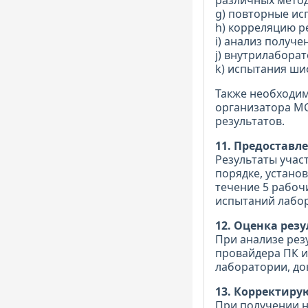
различных метод
g) повторные ис
h) корреляцию р
i) анализ получе
j) внутрилабора
k) испытания ши
Также необходи
организатора МС
результатов.
11. Предоставл
Результаты учас
порядке, устан
течение 5 рабоч
испытаний лабор
12. Оценка рез
При анализе рез
провайдера ПК и
лаборатории, до
13. Корректир
При получении н