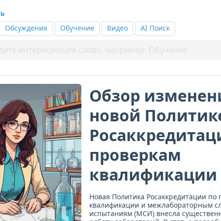
ть
Обсуждения
Обучение
Видео
AI Поиск
Обзор изменен
новой Политик
Росаккредитац
проверкам
квалификации
Новая Политика Росаккредитации по
квалификации и межлабораторным с
испытаниям (МСИ) внесла существен