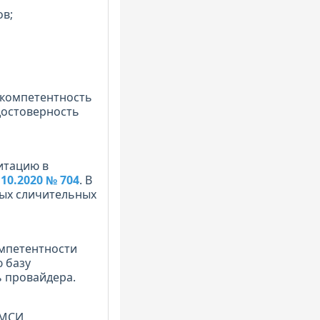
ов;
 компетентность
достоверность
итацию в
0.2020 № 704
. В
ных сличительных
омпетентности
 базу
 провайдера.
 МСИ