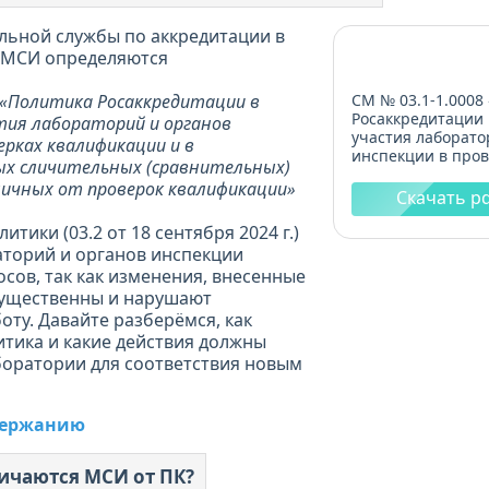
льной службы по аккредитации в
 МСИ определяются
8 «Политика Росаккредитации в
СМ № 03.1-1.0008
Росаккредитации
ия лабораторий и органов
участия лаборато
ерках квалификации и в
инспекции в про
х сличительных (сравнительных)
квалификации и 
ичных от проверок квалификации»
межлабораторных
Скачать pd
(сравнительных) 
отличных от пров
итики (03.2 от 18 сентября 2024 г.)
квалификации» (скач
аторий и органов инспекции
Мб)
сов, так как изменения, внесенные
существенны и нарушают
оту. Давайте разберёмся, как
тика и какие действия должны
оратории для соответствия новым
одержанию
ичаются МСИ от ПК?