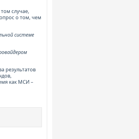
 том случае,
вопрос о том, чем
льной системе
ровайдером
а результатов
ндов,
емя как МСИ –