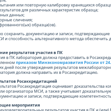
ов;
пытания или повторную калибровку хранящихся образц
езультатов для различных характеристик образца;
нных данных;
торные сличения;
фрованного(ых) образца(ов).
мо сохранить документацию и записи, подтверждающие
И и способность альтернативного метода обеспечить 
ение результатов участия в ПК
тия в ПК лаборатория должна предоставить в Росаккред
овленном
приказом Минэкономразвития России от 24.1
их дней после утверждения результатов межлаборатор
атория должна направить их в Росаккредитацию.
ультатов Росаккредитацией
ультатов Росаккредитация оценивает доказательства к
ли организатора МСИ, а также учитывает доказательную
кументацию и записи, подтверждающие компетентность
ующие мероприятия
еудовлетворительных результатов участия в ПК и (или)