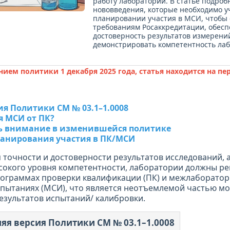
работу лабораторий. В статье подроб
нововведения, которые необходимо у
планировании участия в МСИ, чтобы 
требованиям Росаккредитации, обес
достоверность результатов измерени
демонстрировать компетентность ла
нием политики 1 декабря 2025 года, статья находится на пе
ия Политики СМ № 03.1–1.0008
 МСИ от ПК?
ть внимание в изменившейся политике
ланирования участия в ПК/МСИ
 точности и достоверности результатов исследований, а
окого уровня компетентности, лаборатории должны ре
рограммах проверки квалификации (ПК) и межлаборато
пытаниях (МСИ), что является неотъемлемой частью м
езультатов испытаний/ калибровки.
яя версия Политики СМ № 03.1–1.0008