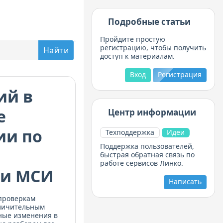
Подробные статьи
Пройдите простую
регистрацию, чтобы получить
доступ к материалам.
Вход
Регистрация
ий в
е
Центр информации
ии по
Техподдержка
Идеи
Поддержка пользователей,
быстрая обратная связь по
работе сервисов Линко.
 и МСИ
Написать
 проверкам
личительным
ные изменения в