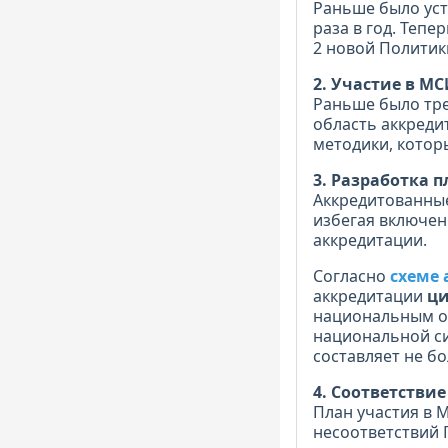
Раньше было уст
раза в год. Теп
2 новой Политик
2. Участие в М
Раньше было тр
область аккреди
методики, котор
3. Разработка 
Аккредитованные
избегая включен
аккредитации.
Согласно
схеме
аккредитации
ци
национальным ор
национальной си
составляет не бо
4. Соответстви
План участия в 
несоответствий Г