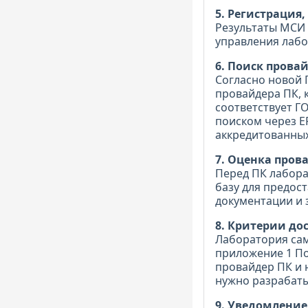
5. Регистрация
Результаты МСИ 
управления лабо
6. Поиск прова
Согласно новой 
провайдера ПК, 
соответствует Г
поиском через E
аккредитованных
7. Оценка пров
Перед ПК лабора
базу для предос
документации и 
8. Критерии до
Лаборатория сам
приложение 1 По
провайдер ПК и 
нужно разрабаты
9. Уведомлени