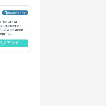
Приложение
 «Политика
 в отношении
рий и органов
верках
в
 сличительных
f, 0.75 Мб
испытаниях,
ерок
ать pdf, 0.75