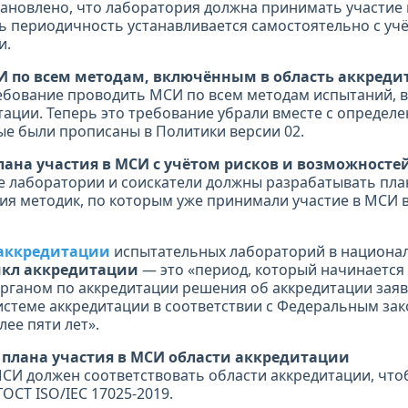
ановлено, что лаборатория должна принимать участие 
ерь периодичность устанавливается самостоятельно с у
и.
СИ по всем методам, включённым в область аккред
ебование проводить МСИ по всем методам испытаний, 
тации. Теперь это требование убрали вместе с определ
ые были прописаны в Политики версии 02.
плана участия в МСИ с учётом рисков и возможносте
 лаборатории и соискатели должны разрабатывать план
ия методик, по которым уже принимали участие в МСИ в
 аккредитации
испытательных лабораторий в национа
кл аккредитации
— это «период, который начинается 
ганом по аккредитации решения об аккредитации заяв
стеме аккредитации в соответствии с Федеральным зак
лее пяти лет».
е плана участия в МСИ области аккредитации
МСИ должен соответствовать области аккредитации, чт
ОСТ ISO/IEC 17025-2019.