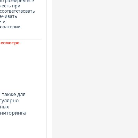
но разберем все
честь при
соответствовать
печивать
й и
боратории.
ресмотре.
 также для
гулярно
рных
ониторинга