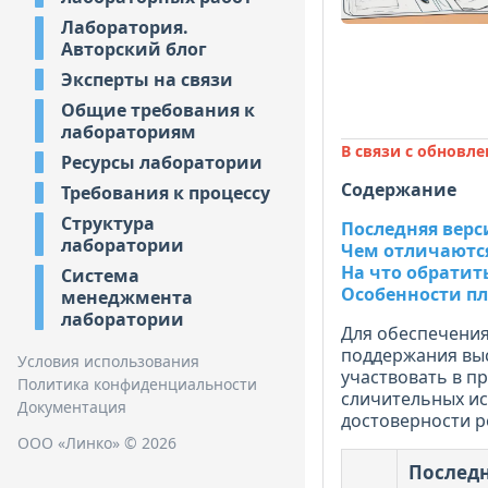
Лаборатория.
Авторский блог
Эксперты на связи
Общие требования к
лабораториям
В связи с обновле
Ресурсы лаборатории
Содержание
Требования к процессу
Структура
Последняя верс
лаборатории
Чем отличаются
На что обрати
Система
Особенности п
менеджмента
лаборатории
Для обеспечения
поддержания выс
Условия использования
участвовать в п
Политика конфиденциальности
сличительных ис
Документация
достоверности р
ООО «Линко» © 2026
Последн