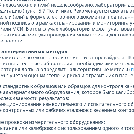
К невозможно и (или) нецелесообразно, лаборатория д
едитацию (пункт 5.7 Политики). Рекомендуется сделать 
ле и (или) в форме электронного документа, подписанн
ой подписью в рамках планирования и мониторинга уч
/или МСИ. В этом случае лаборатория может участвова
ернативные методы проведения мониторинга достовер
тельности.
е альтернативных методов
х методов возможно, если отсутствуют провайдеры ПК 
е испытательные лаборатории с необходимыми методам
оратория должна определить альтернативные методы (
п
19) с учётом оценки степени риска и отразить их в план
е стандартных образцов или образцов для контроля каче
е альтернативного оборудования, которое было калибро
слеживаемости результатов;
 функционирования измерительного и испытательного о
е контрольных или рабочих эталонов с ведением контро
е проверки измерительного оборудования;
пытания или калибровки с использованием одного и тог