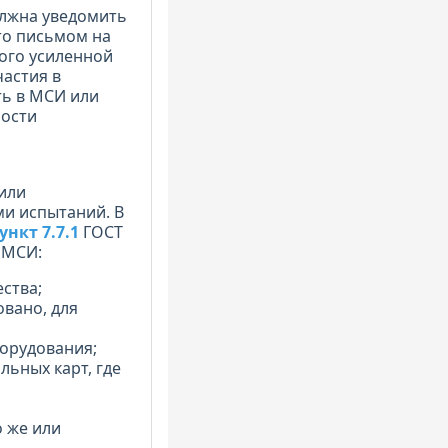
олжна уведомить
это письмом на
ого усиленной
астия в
ть в МСИ или
ности
или
и испытаний. В
ункт 7.7.1
ГОСТ
е МСИ:
ства;
вано, для
борудования;
льных карт, где
о же или