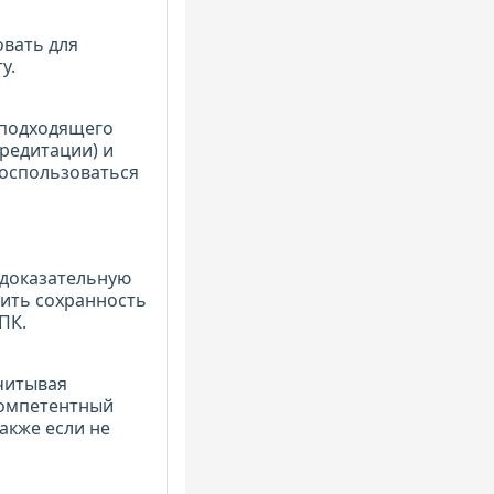
овать для
у.
 подходящего
редитации) и
воспользоваться
 доказательную
чить сохранность
ПК.
учитывая
компетентный
акже если не