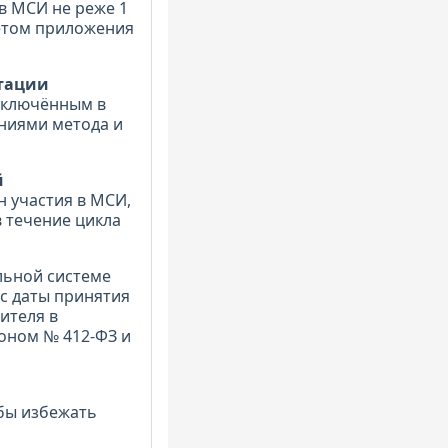
в МСИ не реже 1
чётом приложения
итации
включённым в
ениями метода и
й
 участия в МСИ,
 течение цикла
льной системе
с даты принятия
ителя в
оном № 412-ФЗ и
обы избежать