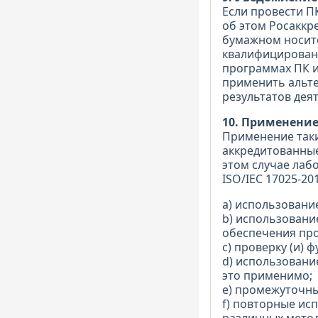
Если провести П
об этом Росаккр
бумажном носите
квалифицированн
программах ПК и
применить альт
результатов дея
10. Применени
Применение таки
аккредитованны
этом случае лаб
ISO/IEC 17025-20
a) использовани
b) использовани
обеспечения про
c) проверку (и)
d) использовани
это применимо;
e) промежуточны
f) повторные ис