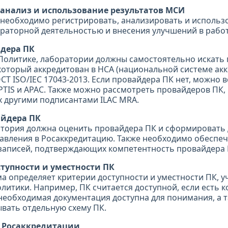
, анализ и использование результатов МСИ
необходимо регистрировать, анализировать и использ
раторной деятельностью и внесения улучшений в работ
йдера ПК
Политике, лаборатории должны самостоятельно искать
который аккредитован в НСА (национальной системе акк
ОСТ ISO/IEC 17043-2013. Если провайдера ПК нет, можно 
PTIS и APAC. Также можно рассмотреть провайдеров ПК,
 другими подписантами ILAC MRA.
айдера ПК
тория должна оценить провайдера ПК и сформировать
тавления в Росаккредитацию. Также необходимо обеспе
записей, подтверждающих компетентность провайдера 
ступности и уместности ПК
а определяет критерии доступности и уместности ПК, 
литики. Например, ПК считается доступной, если есть 
необходимая документация доступна для понимания, а т
вать отдельную схему ПК.
е Росаккредитации