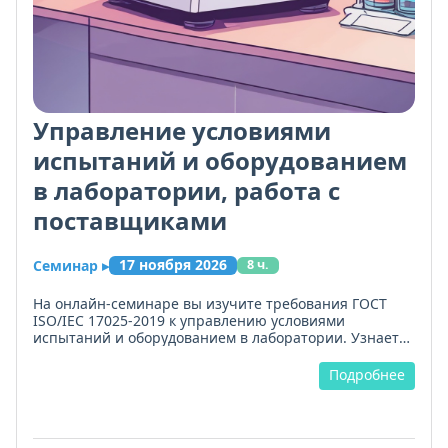
Управление условиями
испытаний и оборудованием
в лаборатории, работа с
поставщиками
17 ноября 2026
Семинар
▸
8 ч.
На онлайн-семинаре вы изучите требования ГОСТ
ISO/IEC 17025-2019 к управлению условиями
испытаний и оборудованием в лаборатории. Узнаете,
как проводить идентификацию, первичную и
периодическую верификацию средств измерений,
Подробнее
организовывать поверку и калибровку с учётом
метрологической прослеживаемости.
Разберём, как аттестовать измерительное