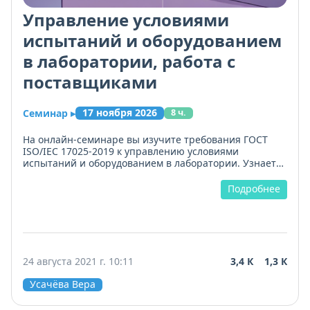
Управление условиями
испытаний и оборудованием
в лаборатории, работа с
поставщиками
17 ноября 2026
Семинар
▸
8 ч.
На онлайн-семинаре вы изучите требования ГОСТ
ISO/IEC 17025-2019 к управлению условиями
испытаний и оборудованием в лаборатории. Узнаете,
как проводить идентификацию, первичную и
периодическую верификацию средств измерений,
Подробнее
организовывать поверку и калибровку с учётом
метрологической прослеживаемости.
Разберём, как аттестовать измерительное
оборудование, вести записи по техническому
обслуживанию и контролю состояния. Научимся
24 августа 2021 г. 10:11
3,4 К
1,3 К
составлять технические задания при закупке,
учитывая требования, и оценивать поставщиков до и
Усачёва Вера
после закупок.