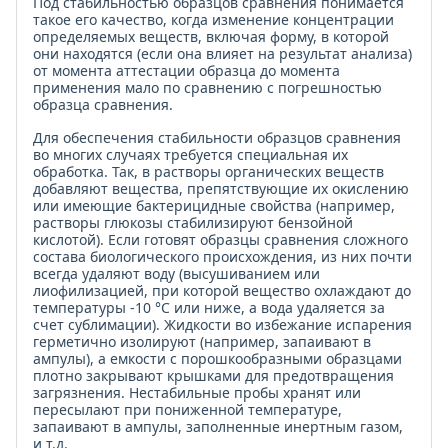
Под стабильностью образцов сравнения понимается
такое его качество, когда изменение концентрации
определяемых веществ, включая форму, в которой
они находятся (если она влияет на результат анализа)
от момента аттестации образца до момента
применения мало по сравнению с погрешностью
образца сравнения.
Для обеспечения стабильности образцов сравнения
во многих случаях требуется специальная их
обработка. Так, в растворы органических веществ
добавляют вещества, препятствующие их окислению
или имеющие бактерицидные свойства (например,
растворы глюкозы стабилизируют бензойной
кислотой). Если готовят образцы сравнения сложного
состава биологического происхождения, из них почти
всегда удаляют воду (высушиванием или
лиофилизацией, при которой вещество охлаждают до
температуры -10 °С или ниже, а вода удаляется за
счет сублимации). Жидкости во избежание испарения
герметично изолируют (например, запаивают в
ампулы), а емкости с порошкообразными образцами
плотно закрывают крышками для предотвращения
загрязнения. Нестабильные пробы хранят или
пересылают при пониженной температуре,
запаивают в ампулы, заполненные инертным газом,
и т.д.