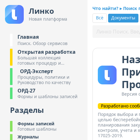
Что найти? ▸ Поиск
Линко
Всё
Документы
Новая платформа
Главная
Поиск. Обзор сервисов
Открытая разработка
Наз
Большая коллекция
готовых процедур и
При
инструкций
ОРД-Эксперт
Процедуры, политики и
Пр
Руководство по качеству
ОРД-27
Версия о
Формы и шаблоны записей
Разработано соо
Разделы
Порядок выбора и 
целью бесперебойн
Формы записей
планирования заку
Готовые шаблоны
контроля, учета и 
17025-2019.
Журналы