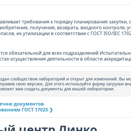
авливает требования к порядку планирования закупки, 
иобретения, получения, возврата, входного контроля, у
асов, их утилизации в соответствии с ГОСТ ISO/IEC 1702
тся обязательной для всех подразделений Испытатель
естах осуществления деятельности в области аккредитац
оздан сообществом лабораторий и открыт для изменений. Вы м
тправив свою версию. Для этого используйте форму загрузки вн
оможет вам создать документы для вашей лаборатории.
речню документов
ованиям ГОСТ 17025 ❯
ый центр Линко