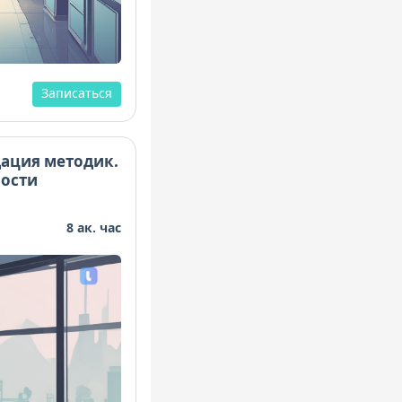
Записаться
ация методик.
ности
8 ак. час