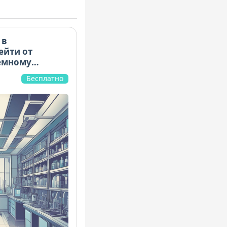
 в
ейти от
емному
Бесплатно