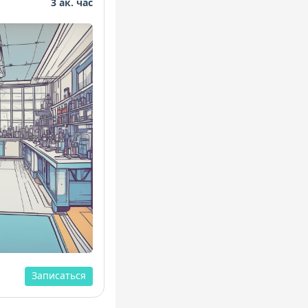
3 ак. час
Записаться