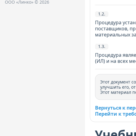
ООО «Линко» © 2026
1.2.
Процедура устан
поставщиков, пр
материальных зап
1.3.
Процедура являе
(ИЛ) и на всех м
Этот документ с
улучшить его, о
Этот материал п
Вернуться к пе
Перейти к треб
Учебн