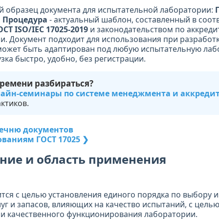
й образец документа для испытательной лаборатории:
в. Процедура
- актуальный шаблон, составленный в соот
ОСТ ISO/IEC 17025-2019
и законодательством по аккреди
и. Документ подходит для использования при разработ
может быть адаптирован под любую испытательную лаб
зка быстро, удобно, без регистрации.
времени разбираться?
айн-семинары по системе менеджмента и аккреди
ктиков.
речню документов
ованиям ГОСТ 17025 ❯
ение и область применения
тся с целью установления единого порядка по выбору 
уг и запасов, влияющих на качество испытаний, с цель
и качественного функционирования лаборатории.