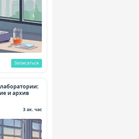
Записаться
лаборатории:
ие и архив
3 ак. час