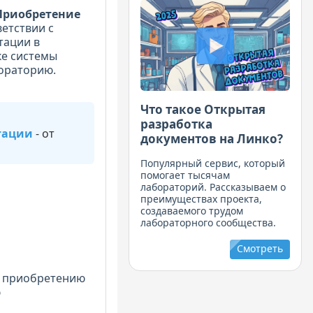
Приобретение
ветствии с
тации в
ке системы
ораторию.
Что такое Открытая
разработка
тации
- от
документов на Линко?
Популярный сервис, который
помогает тысячам
лабораторий. Рассказываем о
преимуществах проекта,
создаваемого трудом
лабораторного сообщества.
Смотреть
и приобретению
ю