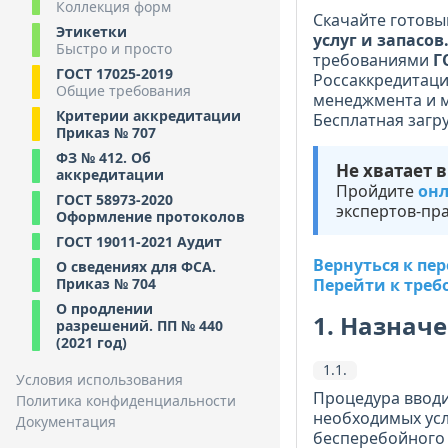
Коллекция форм
Скачайте готовы
Этикетки
услуг и запасо
Быстро и просто
требованиями
Г
ГОСТ 17025-2019
Россаккредитаци
Общие требования
менеджмента и 
Критерии аккредитации
Бесплатная загру
Приказ № 707
ФЗ № 412. Об
Не хватает 
аккредитации
Пройдите
онл
ГОСТ 58973-2020
экспертов-пра
Оформление протоколов
ГОСТ 19011-2021 Аудит
Вернуться к пе
О сведениях для ФСА.
Приказ № 704
Перейти к треб
О продлении
1. Назнач
разрешений. ПП № 440
(2021 год)
1.1.
Условия использования
Процедура вводи
Политика конфиденциальности
необходимых усл
Документация
бесперебойного 