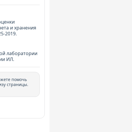
оценки
чета и хранения
5-2019.
ной лаборатории
ии ИЛ.
ожете помочь
изу страницы.