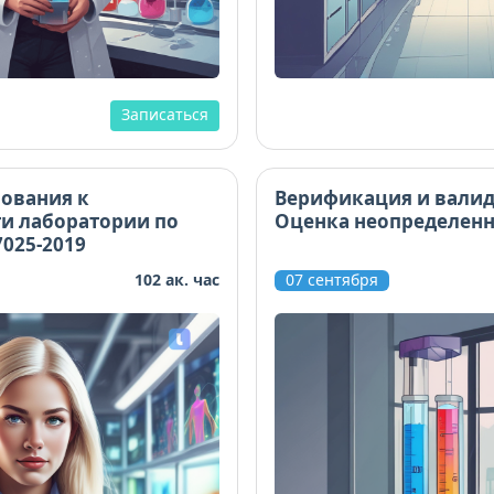
Записаться
ования к
Верификация и валид
и лаборатории по
Оценка неопределен
7025-2019
102 ак. час
07 сентября