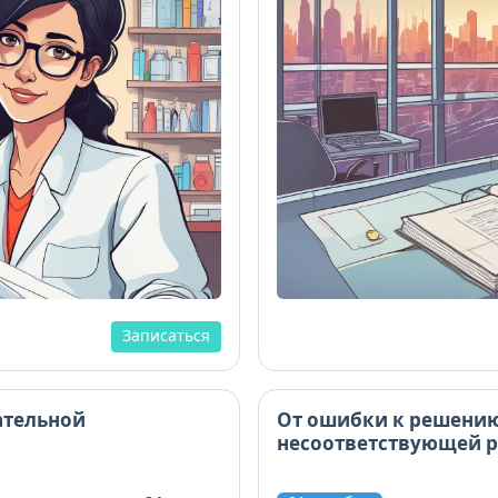
Записаться
ательной
От ошибки к решению
несоответствующей 