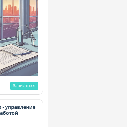
Записаться
 - управление
работой