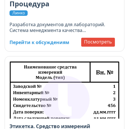
Процедура
Линко
Разработка документов для лабораторий.
Система менеджмента качества
испытательной аккредитованной
лаборатории. Процедуры, инструкции,
Посмотреть
Перейти к обсуждениям
стандарты
Этикетка. Средство измерений