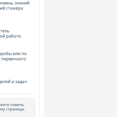
ровень знаний
ий стажёра
итель
ой работе.
пробы или по
к первичного
елей и задач
ожете помочь
изу страницы.