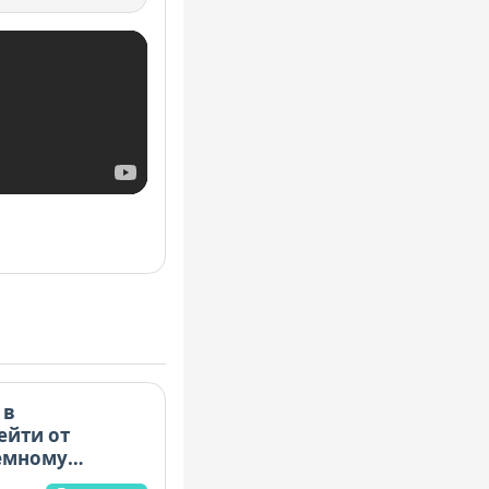
 в
ейти от
емному