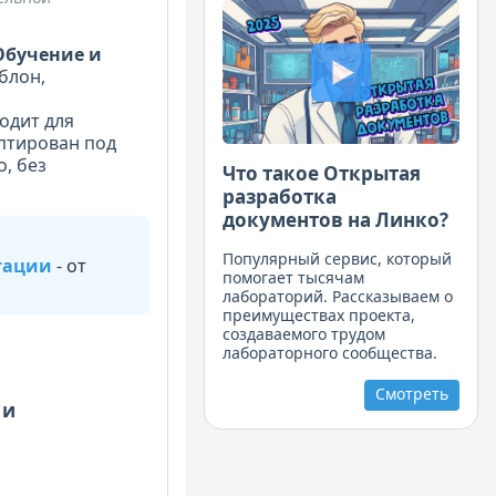
Обучение и
блон,
одит для
птирован под
, без
Что такое Открытая
разработка
документов на Линко?
Популярный сервис, который
тации
- от
помогает тысячам
лабораторий. Рассказываем о
преимуществах проекта,
создаваемого трудом
лабораторного сообщества.
Смотреть
 и