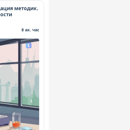
ация методик.
ности
8 ак. час