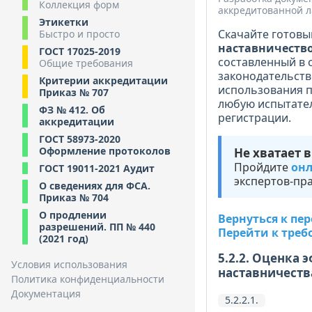
Коллекция форм
аккредитованной л
Этикетки
Скачайте готовы
Быстро и просто
наставничество
ГОСТ 17025-2019
составленный в 
Общие требования
законодательств
Критерии аккредитации
использования п
Приказ № 707
любую испытател
ФЗ № 412. Об
регистрации.
аккредитации
ГОСТ 58973-2020
Оформление протоколов
Не хватает 
Пройдите
онл
ГОСТ 19011-2021 Аудит
экспертов-пра
О сведениях для ФСА.
Приказ № 704
О продлении
Вернуться к пе
разрешений. ПП № 440
Перейти к треб
(2021 год)
5.2.2. Оценка
Условия использования
наставничеств
Политика конфиденциальности
Документация
5.2.2.1.