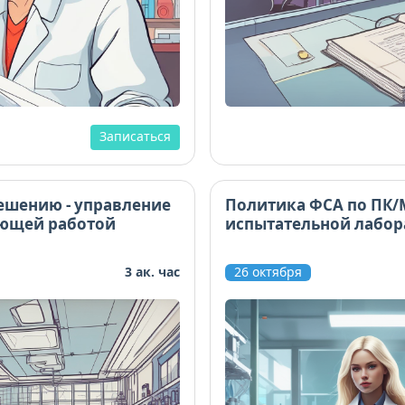
Записаться
ешению - управление
Политика ФСА по ПК/
ующей работой
испытательной лабо
3 ак. час
26 октября