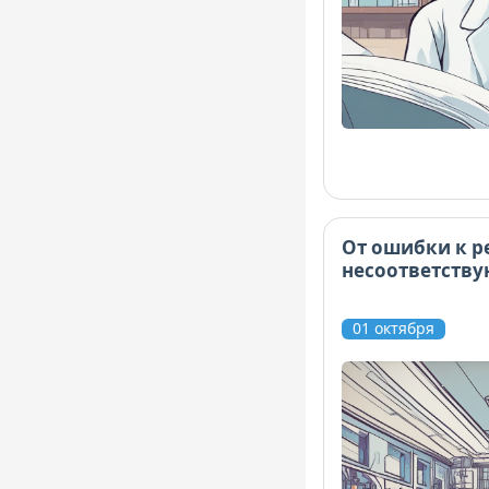
От ошибки к р
несоответств
01 октября