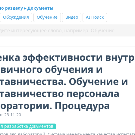
 по разделу ▸ Документы
Обсуждения
Обучение
Видео
AI Поиск
нка эффективности внутр
вичного обучения и
тавничества. Обучение и
тавничество персонала
оратории. Процедура
т 23.11.20
я разработка документов
нтов для лабораторий. Система менеджмента качества испытат