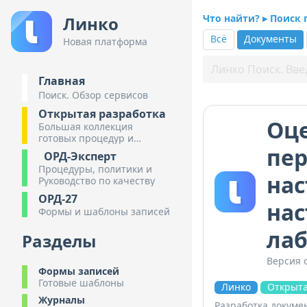
Что найти? ▸ Поиск
Линко
Всё
Документы
Новая платформа
Главная
Поиск. Обзор сервисов
Открытая разработка
Оце
Большая коллекция
готовых процедур и
пер
инструкций
ОРД-Эксперт
Процедуры, политики и
нас
Руководство по качеству
ОРД-27
нас
Формы и шаблоны записей
лаб
Разделы
Версия о
Формы записей
Готовые шаблоны
Линко
Открыта
Журналы
Разработка докуме