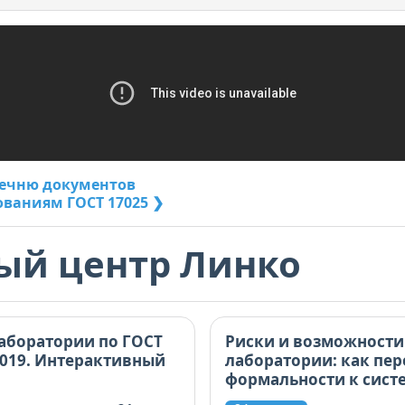
речню документов
ованиям ГОСТ 17025 ❯
ый центр Линко
аборатории по ГОСТ
Риски и возможности
2019. Интерактивный
лаборатории: как пер
формальности к сист
управлению