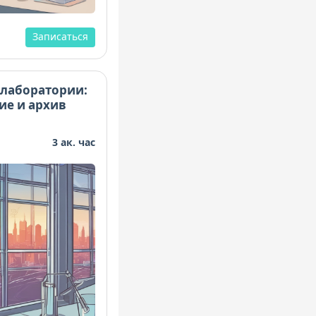
Записаться
лаборатории:
ие и архив
3 ак. час