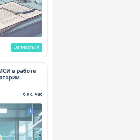
Записаться
МСИ в работе
ратории
6 ак. час