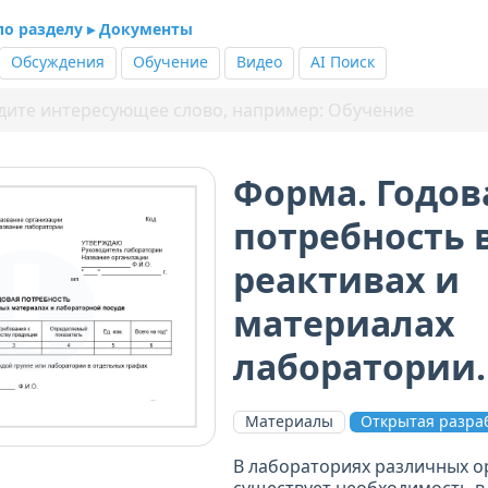
 по разделу ▸ Документы
Обсуждения
Обучение
Видео
AI Поиск
Форма. Годов
потребность 
реактивах и
материалах
лаборатории
Материалы
Открытая разра
В лабораториях различных о