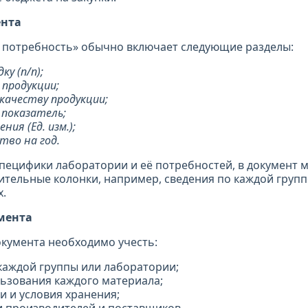
ента
 потребность» обычно включает следующие разделы:
ку (п/п);
продукции;
качеству продукции;
 показатель;
ния (Ед. изм.);
тво на год.
специфики лаборатории и её потребностей, в документ 
тельные колонки, например, сведения по каждой групп
х.
мента
кумента необходимо учесть:
каждой группы или лаборатории;
льзования каждого материала;
и и условия хранения;