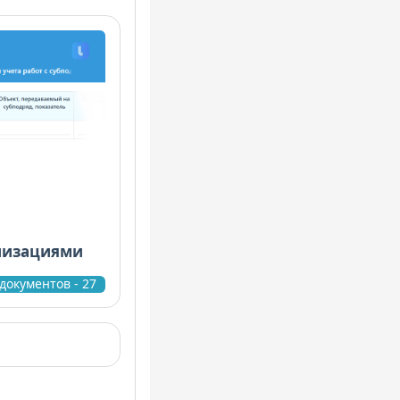
низациями
документов - 27