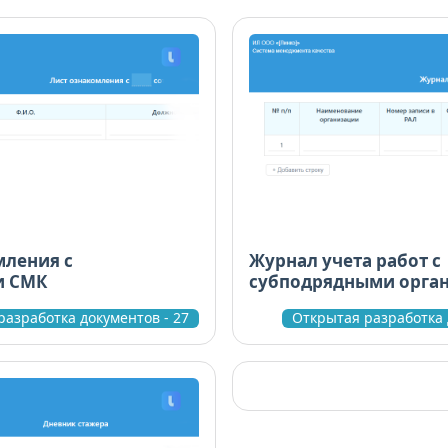
мления с
Журнал учета работ с
и СМК
субподрядными орга
разработка документов - 27
Открытая разработка 