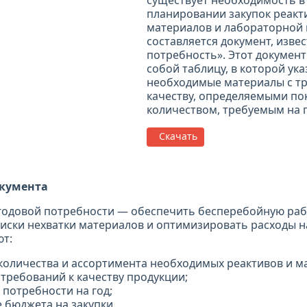
существует необходимость в
планировании закупок реакт
материалов и лабораторной 
составляется документ, изве
потребность». Этот документ
собой таблицу, в которой ук
необходимые материалы с тр
качеству, определяемыми по
количеством, требуемым на г
Скачать
окумента
годовой потребности — обеспечить бесперебойную раб
ски нехватки материалов и оптимизировать расходы на
ют:
количества и ассортимента необходимых реактивов и м
требований к качеству продукции;
 потребности на год;
 бюджета на закупки.