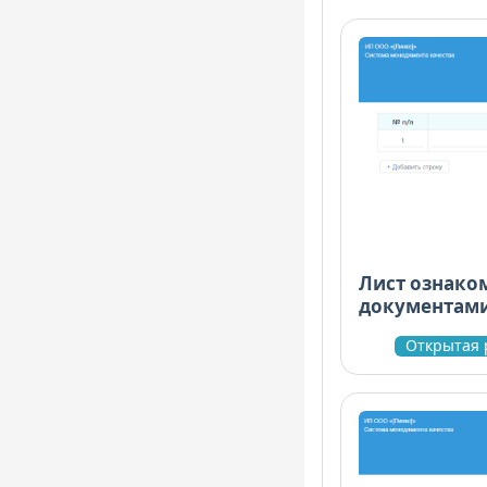
Лист ознако
документам
Открытая 