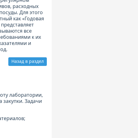
 регулярном
ивов, расходных
посуды. Для этого
стный как «Годовая
 представляет
азываются все
ебованиями к их
казателями и
од.
Назад в раздел
оту лаборатории,
 закупки. Задачи
атериалов;