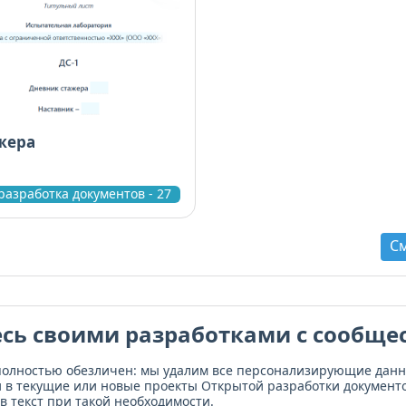
жера
разработка документов - 27
С
сь своими разработками с сообще
полностью обезличен: мы удалим все персонализирующие дан
и в текущие или новые проекты Открытой разработки документо
в текст при такой необходимости.