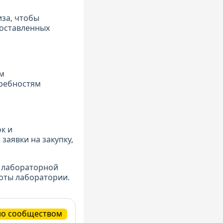
иза, чтобы
оставленных
им
требностям
к и
заявки на закупку,
и лабораторной
оты лаборатории.
но сообществом