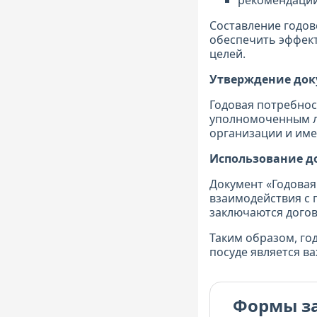
рекомендации
Составление годов
обеспечить эффек
целей.
Утверждение док
Годовая потребнос
уполномоченным ли
организации и име
Использование д
Документ «Годовая
взаимодействия с 
заключаются догов
Таким образом, го
посуде является в
Формы з