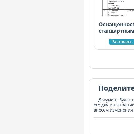
Оснащенност
стандартным
Форма № 5
Растворы.
Поделите
Документ будет 
его для интеграци
внесем изменения 