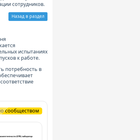
ации сотрудников.
Назад в раздел
вня
жается
ельных испытаниях
усков к работе.
ь потребность в
обеспечивает
соответствие
но сообществом