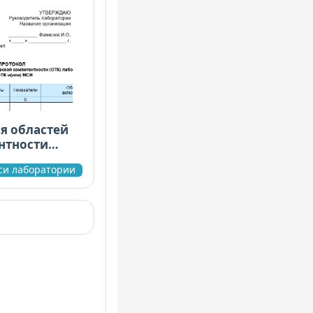
я областей
нтности
я ПК и(или)
си лаборатории