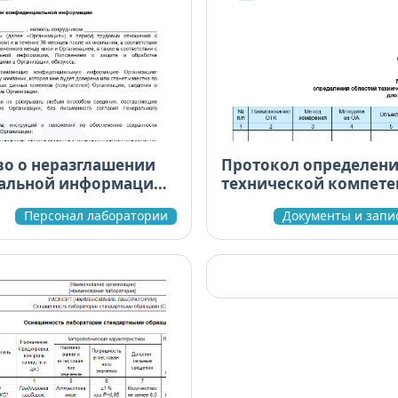
во о неразглашении
Протокол определени
альной информации.
технической компете
 версия
(ОТК) лаборатории дл
Персонал лаборатории
Документы и запи
МСИ