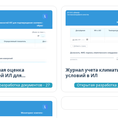
ая оценка
Журнал учета климат
й ИЛ для
условий в ИЛ
ия соответствия
разработка документов - 27
Открытая разработка 
 методики