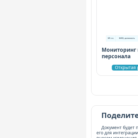
Мониторинг 
персонала
Открытая 
Поделите
Документ будет 
его для интеграци
внесем изменения 