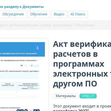
 по разделу ▸ Документы
Обсуждения
Обучение
Видео
AI Поиск
Акт верифик
расчетов в
программах
электронных 
другом ПО
Материалы
ОРД-27
Этот документ входит в прое