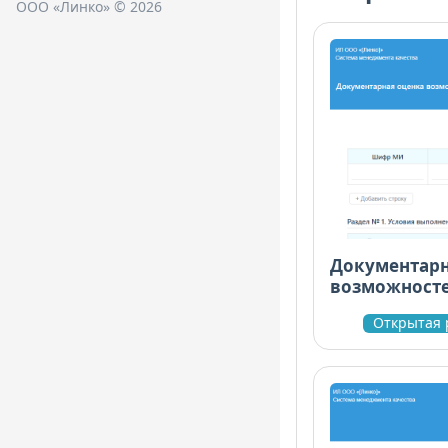
ООО «Линко» © 2026
Документарн
возможносте
подтвержден
Открытая 
требованиям
испытаний