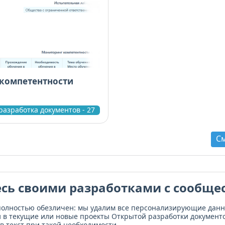
компетентности
разработка документов - 27
С
сь своими разработками с сообще
полностью обезличен: мы удалим все персонализирующие дан
и в текущие или новые проекты Открытой разработки документо
в текст при такой необходимости.