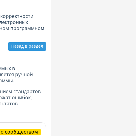
 корректности
электронных
нном программном
Назад в раздел
емых в
няется ручной
раммы.
нием стандартов
ержат ошибок,
льтатов
но сообществом