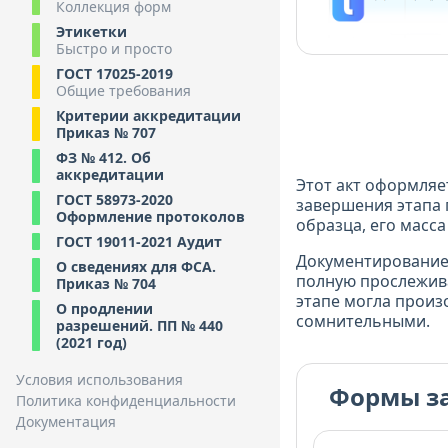
Коллекция форм
Этикетки
Быстро и просто
ГОСТ 17025-2019
Общие требования
Критерии аккредитации
Приказ № 707
ФЗ № 412. Об
аккредитации
Этот акт оформляе
ГОСТ 58973-2020
завершения этапа 
Оформление протоколов
образца, его масс
ГОСТ 19011-2021 Аудит
Документирование
О сведениях для ФСА.
полную прослежива
Приказ № 704
этапе могла произ
О продлении
сомнительными.
разрешений. ПП № 440
(2021 год)
Условия использования
Формы з
Политика конфиденциальности
Документация