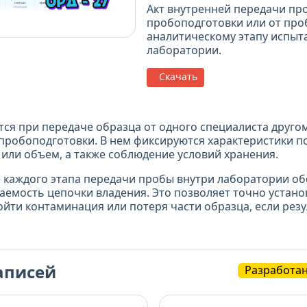
Акт внутренней передачи пр
пробоподготовки или от про
аналитическому этапу испыт
лаборатории.
Скачать
тся при передаче образца от одного специалиста друго
пробоподготовки. В нем фиксируются характеристики п
а или объем, а также соблюдение условий хранения.
 каждого этапа передачи пробы внутри лаборатории об
емость цепочки владения. Это позволяет точно установ
ойти контаминация или потеря части образца, если рез
аписей
Разработа