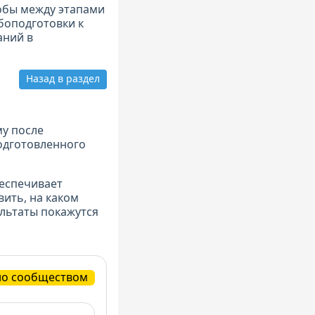
обы между этапами
боподготовки к
аний в
Назад в раздел
му после
одготовленного
еспечивает
ить, на каком
ультаты покажутся
но сообществом