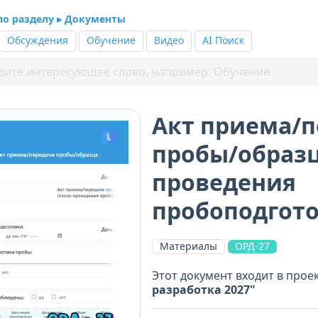
 по разделу ▸ Документы
Обсуждения
Обучение
Видео
AI Поиск
Акт приема/
пробы/образц
проведения
пробоподгото
Материалы
ОРД-27
Этот документ входит в прое
разработка 2027"