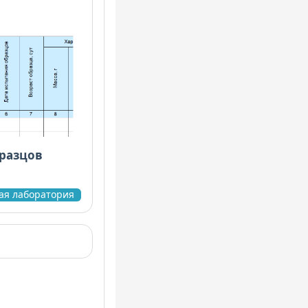
разцов
ая лаборатория