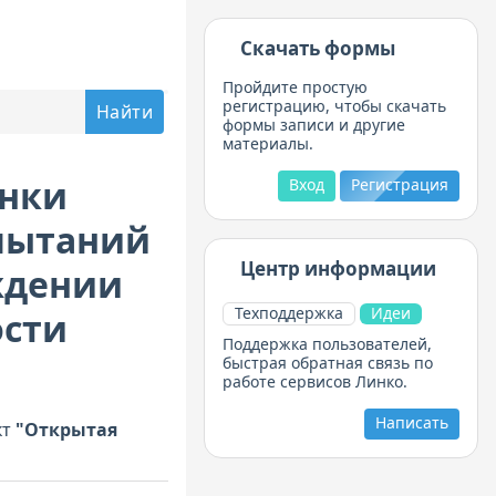
Скачать формы
Пройдите простую
регистрацию, чтобы скачать
формы записи и другие
материалы.
енки
Вход
Регистрация
пытаний
Центр информации
ждении
Техподдержка
Идеи
ости
Поддержка пользователей,
быстрая обратная связь по
работе сервисов Линко.
Написать
кт
"Открытая