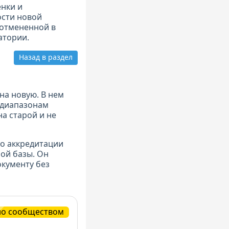
нки и
ости новой
 отмененной в
атории.
Назад в раздел
на новую. В нем
 диапазонам
а старой и не
по аккредитации
ой базы. Он
кументу без
но сообществом