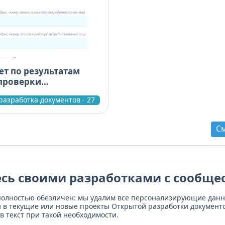
ет по результатам
проверки
ии сотрудников
разработка документов - 27
м межлабораторных
С
сь своими разработками с сообще
полностью обезличен: мы удалим все персонализирующие дан
и в текущие или новые проекты Открытой разработки документо
в текст при такой необходимости.