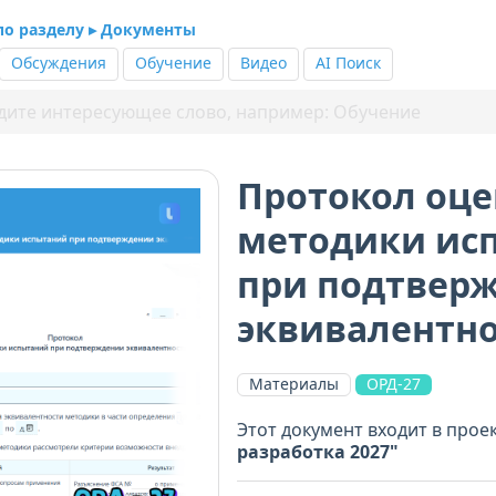
 по разделу ▸ Документы
Обсуждения
Обучение
Видео
AI Поиск
Протокол оц
методики ис
при подтвер
эквивалентн
Материалы
ОРД-27
Этот документ входит в прое
разработка 2027"