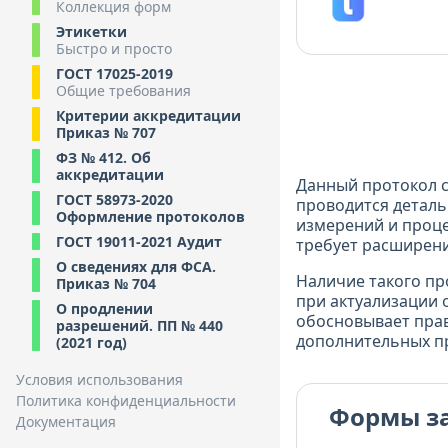
Коллекция форм
Этикетки
Быстро и просто
ГОСТ 17025-2019
Общие требования
Критерии аккредитации
Приказ № 707
ФЗ № 412. Об
аккредитации
Данный протокол с
ГОСТ 58973-2020
проводится деталь
Оформление протоколов
измерений и проце
ГОСТ 19011-2021 Аудит
требует расширени
О сведениях для ФСА.
Наличие такого пр
Приказ № 704
при актуализации 
О продлении
обосновывает прав
разрешений. ПП № 440
дополнительных п
(2021 год)
Условия использования
Политика конфиденциальности
Формы з
Документация