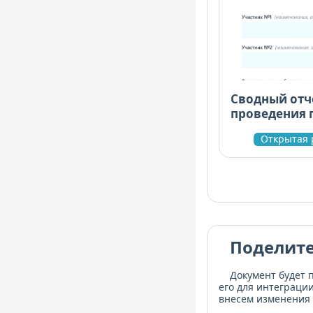
Сводный отч
проведения 
квалификац
Открытая 
посредство
сличений
Поделите
Документ будет 
его для интеграци
внесем изменения 