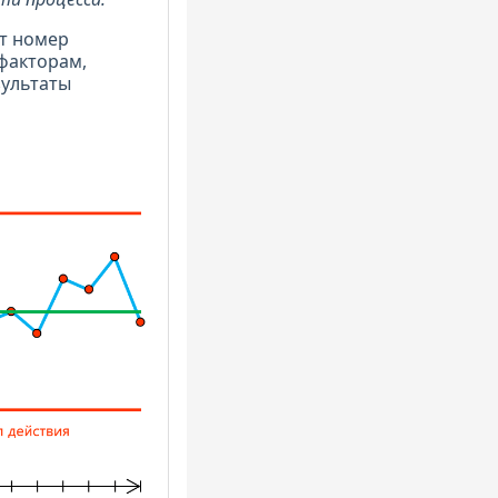
т номер
факторам,
зультаты