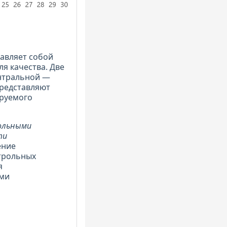
тавляет собой
я качества. Две
ентральной —
представляют
ируемого
ольными
ти
ние
нтрольных
я
ами