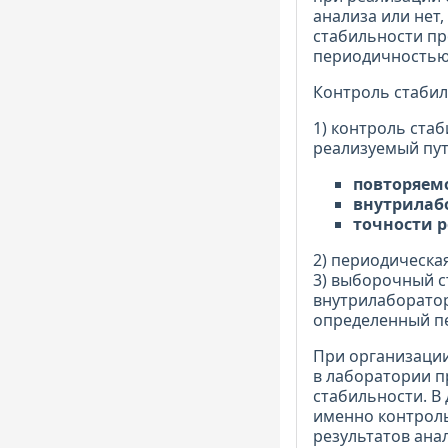
анализа или нет
стабильности пр
периодичностью
Контроль стабил
1) контроль ста
реализуемый пут
повторяем
внутрилаб
точности р
2) периодическа
3) выборочный с
внутрилаборатор
определенный п
При организации
в лаборатории п
стабильности. В
именно контроль
результатов ана