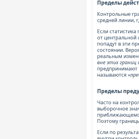
Пределы дейс
Контрольные гра
средней линии, 
Если статистика
от центральной 
попадут в эти п
состоянии. Веро
реальным измене
вне этих границ
предпринимают и
называются «
пре
Пределы пред
Часто на контро
выборочное знач
приближающемся 
Поэтому границы
Если по результ
внутри контрольн