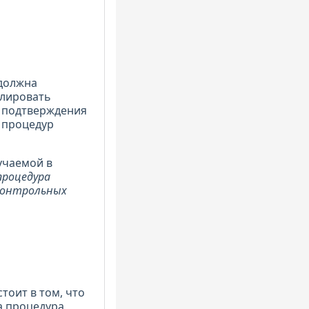
 должна
олировать
м подтверждения
 процедур
учаемой в
процедура
 контрольных
тоит в том, что
а процедура