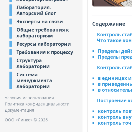
Лаборатория.
Авторский блог
Эксперты на связи
Содержание
Общие требования к
Контроль ста
лабораториям
Что такое ко
Ресурсы лаборатории
Пределы дей
Требования к процессу
Пределы пре
Структура
лаборатории
Контроль ста
Система
в единицах 
менеджмента
в приведенн
лаборатории
в относител
Условия использования
Построение к
Политика конфиденциальности
Документация
контроль по
контроль вн
ООО «Линко» © 2026
контроль точ