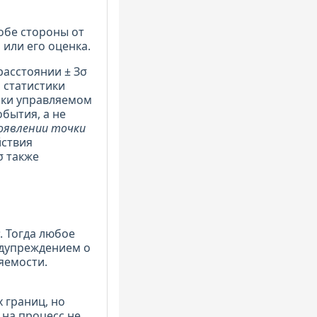
обе стороны от
 или его оценка.
расстоянии ± Зσ
 статистики
ески управляемом
бытия, а не
оявлении точки
йствия
σ также
. Тогда любое
едупреждением о
яемости.
 границ, но
 на процесс не