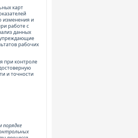
ьных карт
оказателей
о изменения и
ри работе с
нализ данных
едупреждающие
льтатов рабочих
я при контроле
 достоверную
ти и точности
м порядке
контрольных
ти процесса.