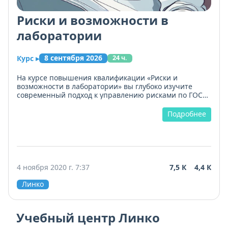
Риски и возможности в
лаборатории
8 сентября 2026
Курс
▸
24 ч.
На курсе повышения квалификации «Риски и
возможности в лаборатории» вы глубоко изучите
современный подход к управлению рисками по ГОСТ
Р ИСО 31000-2019. Научитесь строить систему
идентификации, оценки и обработки рисков, включая
Подробнее
риски, связанные с беспристрастностью и
конфиденциальностью. Особое внимание -
управлению возможностями: как выявлять шансы для
развития лаборатории и использовать их.
Освоите полный цикл: от определения критериев
4 ноября 2020 г. 7:37
7,5 К
4,4 К
оценки до мониторинга результативности
мероприятий. В программе - деловая игра,
Линко
интерактивный модуль и практические задания. Все
материалы актуализированы под требования
Россаккредитации. По окончании - удостоверение о
Учебный центр Линко
повышении квалификации. Шаблоны процедур и
реестр рисков можно сразу внедрить в работу.