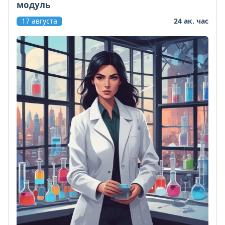
модуль
17 августа
24 ак. час