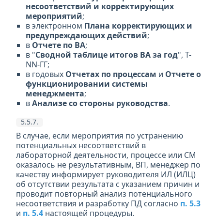
несоответствий и корректирующих
мероприятий
;
в электронном
Плана корректирующих и
предупреждающих действий
;
в
Отчете по ВА
;
в "
Сводной таблице итогов ВА за год
", Т-
NN-ГГ;
в годовых
Отчетах по процессам
и
Отчете о
функционировании системы
менеджмента
;
в
Анализе со стороны руководства
.
5.5.7.
В случае, если мероприятия по устранению
потенциальных несоответствий в
лабораторной деятельности, процессе или СМ
оказалось не результативным, ВП, менеджер по
качеству информирует руководителя ИЛ (ИЛЦ)
об отсутствии результата с указанием причин и
проводит повторный анализ потенциального
несоответствия и разработку ПД согласно
п. 5.3
и
п. 5.4
настоящей процедуры.