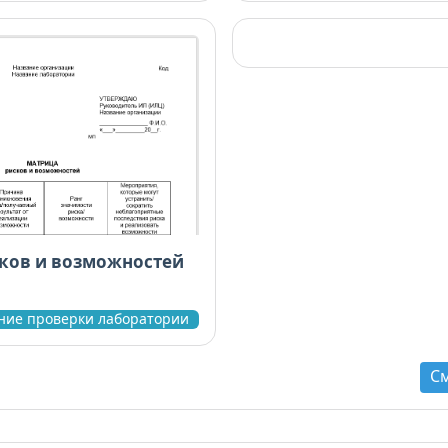
ков и возможностей
ние проверки лаборатории
С