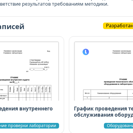
ветствие результатов требованиям методики.
аписей
Разработа
едения внутреннего
График проведения т
обслуживания обору
ние проверки лаборатории
Оборудован