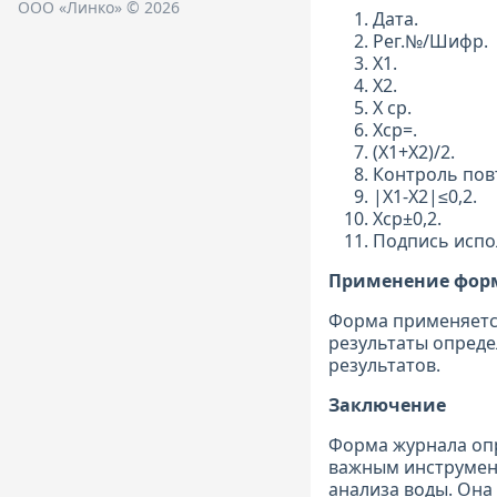
ООО «Линко» © 2026
Дата.
Рег.№/Шифр.
Х1.
Х2.
Х ср.
Хср=.
(Х1+Х2)/2.
Контроль повт
|Х1-Х2|≤0,2.
Хср±0,2.
Подпись испо
Применение фо
Форма применяется
результаты опреде
результатов.
Заключение
Форма журнала опр
важным инструмент
анализа воды. Она