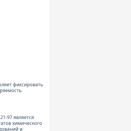
оляет фиксировать
оряемость
21-97 является
татов химического
дований и