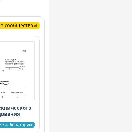
но сообществом
ехнического
дования
ие лаборатории