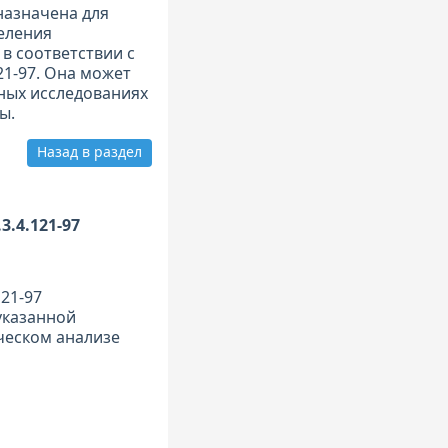
назначена для
еления
 в соответствии с
21-97. Она может
ных исследованиях
ы.
Назад в раздел
.4.121-97
21-97
указанной
ческом анализе