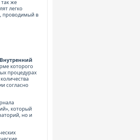
 так же
лят легко
, проводимый в
«Внутренний
орме которого
мых процедурах
 количества
ии согласно
урнала
ий», который
раторий, но и
ческих
ические