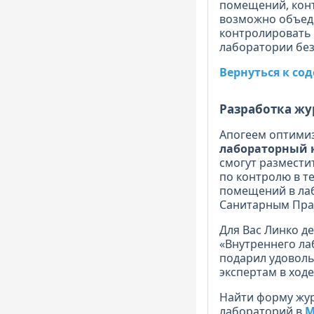
помещений, конт
возможно объеди
контролировать 
лаборатории без
Вернуться к с
Разработка жу
Апогеем оптимиз
лабораторный 
смогут размести
по контролю в те
помещений в лаб
Санитарным Пра
Для Вас Линко д
«Внутреннего ла
подарил удоволь
экспертам в ход
Найти форму жур
лабораторий в
М