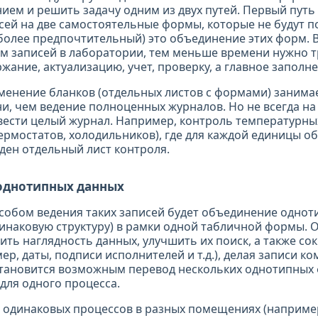
ием и решить задачу одним из двух путей. Первый путь
сей на две самостоятельные формы, которые не будут п
 (более предпочтительный) это объединение этих форм.
 записей в лаборатории, тем меньше времени нужно т
жание, актуализацию, учет, проверку, а главное заполне
менение бланков (отдельных листов с формами) занима
и, чем ведение полноценных журналов. Но не всегда н
вести целый журнал. Например, контроль температурн
ермостатов, холодильников), где для каждой единицы о
ден отдельный лист контроля.
однотипных данных
обом ведения таких записей будет объединение однот
динаковую структуру) в рамки одной табличной формы.
ить наглядность данных, улучшить их поиск, а также со
р, даты, подписи исполнителей и т.д.), делая записи к
тановится возможным перевод нескольких однотипных 
для одного процесса.
одинаковых процессов в разных помещениях (например