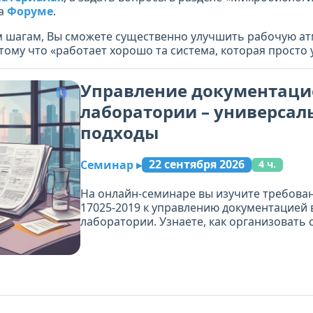
на
Форуме
.
м шагам, Вы сможете существенно улучшить рабочую а
тому что «работает хорошо та система, которая просто 
Управление документаци
лаборатории – универсал
подходы
22 сентября 2026
Семинар
▸
4 ч.
На онлайн-семинаре вы изучите требован
17025-2019 к управлению документацией
лаборатории. Узнаете, как организовать 
создания, утверждения, изменения и пр
внутренних документов, а также отслежи
внешних нормативных документов. Разбе
работать с устаревшими и отменёнными 
вести записи и обеспечивать доступ к ак
версиям на всех рабочих местах.