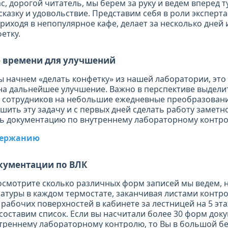
с, дорогой читатель, мы берем за руку и ведем вперед т
сказку и удовольствие. Представим себя в роли эксперт
риходя в непопулярное кафе, делает за несколько дней 
етку.
 времени для улучшений
мы начнем «делать конфетку» из нашей лаборатории, эт
на дальнейшее улучшение. Важно в перспективе выдели
и сотрудников на небольшие ежедневные преобразования
шить эту задачу и с первых дней сделать работу заметн
ь документацию по внутреннему лабораторному контро
одержанию
кументации по ВЛК
осмотрите сколько различных форм записей мы ведем, 
атуры в каждом термостате, заканчивая листами контр
рабочих поверхностей в кабинете за лестницей на 5 эта
составим список. Если вы насчитали более 30 форм доку
треннему лабораторному контролю, то Вы в большой бе