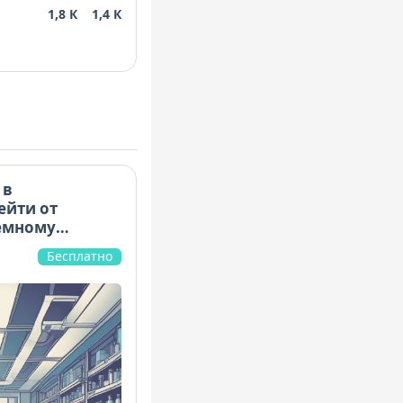
1,8 К
1,4 К
 документы:
ний. Все
ие требования
можно сразу
я подготовки к
 в
ейти от
емному
Бесплатно