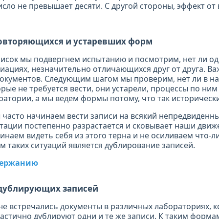
исло не превышает десяти. С другой стороны, эффект от
овторяющихся и устаревших форм
исок мы подвергнем испытанию и посмотрим, нет ли о
риациях, незначительно отличающихся друг от друга. Ва
документов. Следующим шагом мы проверим, нет ли в н
рые не требуется вести, они устарели, процессы по ним
ратории, а мы ведем формы потому, что так историческ
 часто начинаем вести записи на всякий непредвиденны
тации постепенно разрастается и сковывает наши движе
чинаем видеть себя из этого терна и не осиливаем что-л
 таких ситуаций является дублирование записей.
одержанию
дублирующих записей
е встречались документы в различных лабораториях, 
астично дублируют одни и те же записи. К таким форм