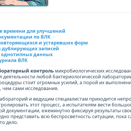
е времени для улучшений
окументации по ВЛК
повторяющихся и устаревших форм
 дублирующих записей
 однотипных данных
урнала ВЛК
бораторный контроль
микробиологических исследова
 деятельности любой бактериологической лаборатории
роцедуры стоит огромных усилий, а порой их выполнен
 чем сами исследования.
абораторий и ведущим специалистам приходится непро
ролировать этот процесс, а испытателям вести больш
й документации, ежеминутно фиксируя результаты свое
удно представить всю беспросветность ситуации, пока 
то дело.