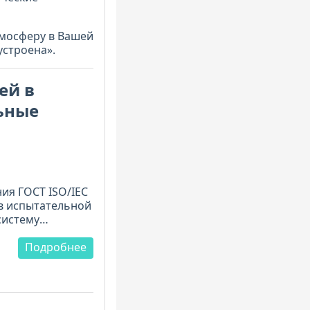
тмосферу в Вашей
устроена».
ей в
ьные
ия ГОСТ ISO/IEC
 в испытательной
систему
именения
вать обновления
Подробнее
рём, как
документами,
туальным