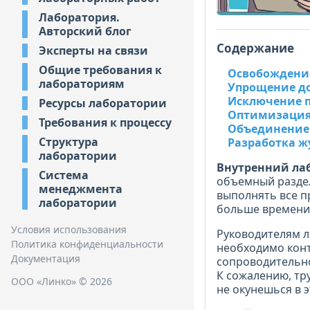
Лаборатория.
Авторский блог
Содержание
Эксперты на связи
Общие требования к
Освобождени
лабораториям
Упрощение д
Исключение 
Ресурсы лаборатории
Оптимизация
Требования к процессу
Объединение
Структура
Разработка ж
лаборатории
Внутренний ла
Система
объемный раздел
менеджмента
выполнять все п
лаборатории
больше времени,
Условия использования
Руководителям л
Политика конфиденциальности
необходимо конт
Документация
сопроводительно
К сожалению, тр
ООО «Линко» © 2026
не окунешься в э