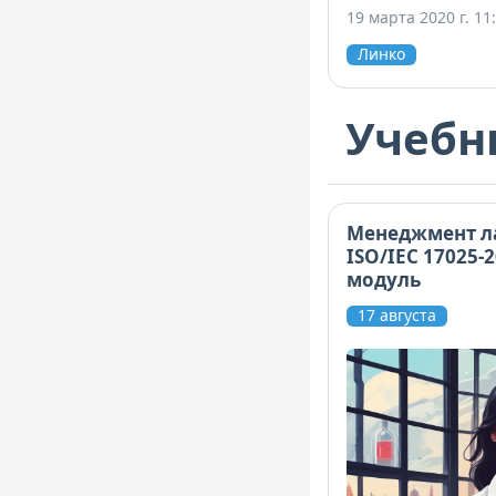
19 марта 2020 г. 11
Линко
Учебн
Менеджмент л
ISO/IEC 17025-
модуль
17 августа