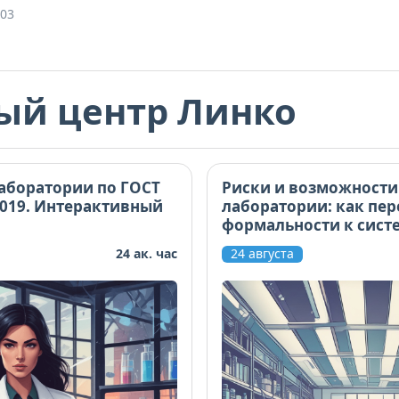
:03
Научитесь разрабатывать универсальные
процедуры, инструкции, перечни сокраще
материалы актуализированы под последн
Россаккредитации. Шаблоны и примеры 
ый центр Линко
использовать в работе. Курс подходит дл
аккредитации и внутренним аудитам.
аборатории по ГОСТ
Риски и возможности
2019. Интерактивный
лаборатории: как пер
формальности к сист
управлению
24 ак. час
24 августа