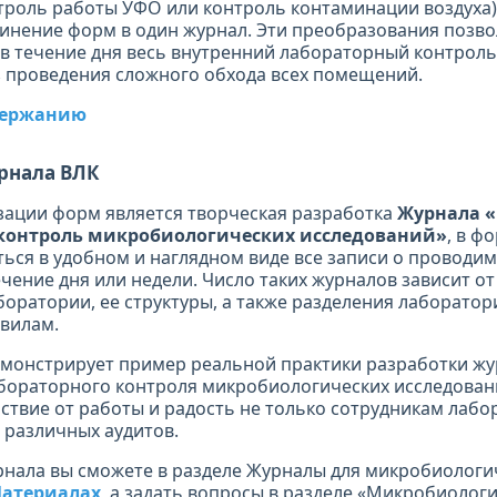
роль работы УФО или контроль контаминации воздуха)
нение форм в один журнал. Эти преобразования позво
в течение дня весь внутренний лабораторный контроль
 проведения сложного обхода всех помещений.
одержанию
рнала ВЛК
ации форм является творческая разработка
Журнала 
контроль микробиологических исследований»
, в ф
ться в удобном и наглядном виде все записи о проводи
чение дня или недели. Число таких журналов зависит от
оратории, ее структуры, а также разделения лаборатор
вилам.
емонстрирует пример реальной практики разработки ж
бораторного контроля микробиологических исследован
ствие от работы и радость не только сотрудникам лабо
е различных аудитов.
нала вы сможете в разделе Журналы для микробиологи
атериалах
, а задать вопросы в разделе «Микробиолог