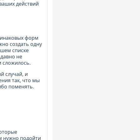
 ваших действий
динаковых форм
жно создать одну
ашем списке
 давно не
и сложилось.
й случай, и
ния так, что мы
ибо поменять.
которые
ам нужно подойти