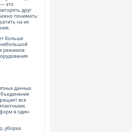
 — это
овторять друг
 Важно понимать:
ратить на их
ние.
ет больше
а небольшой
ых режимов
борудования
ипных данных
 Объединение
кращает все
омпактными.
форм в один
, уборка