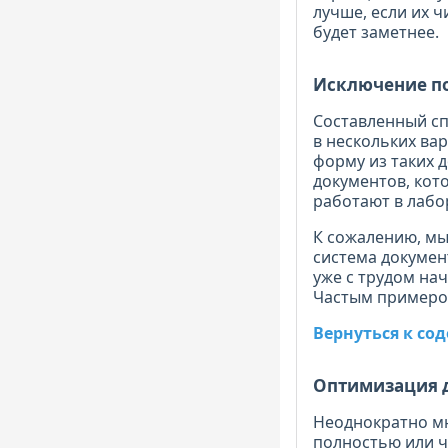
лучше, если их ч
будет заметнее.
Исключение п
Составленный сп
в нескольких ва
форму из таких 
документов, кото
работают в лабо
К сожалению, мы
система докумен
уже с трудом на
Частым примером
Вернуться к с
Оптимизация 
Неоднократно мн
полностью или ч