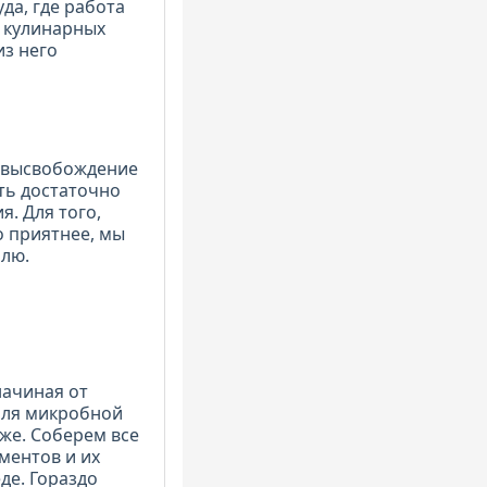
уда, где работа
а кулинарных
из него
о высвобождение
ть достаточно
. Для того,
о приятнее, мы
лю.
начиная от
оля микробной
же. Соберем все
ментов и их
де. Гораздо