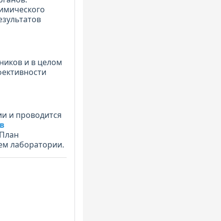
химического
езультатов
ников и в целом
фективности
и и проводится
в
 План
лем лаборатории.