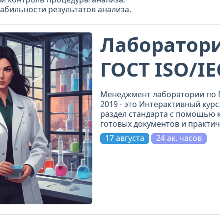
абильности результатов анализа.
Лаборатори
ГОСТ ISO/IE
2019
Менеджмент лаборатории по Г
2019 - это Интерактивный курс
раздел стандарта с помощью к
готовых документов и практич
не просто прочитаете требова
17 августа
24 ак. часов
и примените.