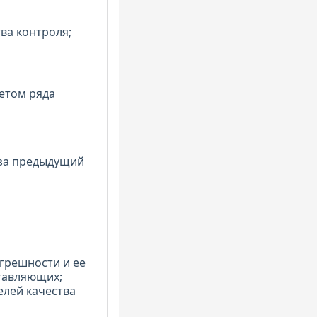
ва контроля;
етом ряда
 за предыдущий
огрешности и ее
тавляющих;
елей качества