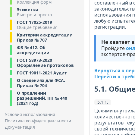
Коллекция форм
составленный в 
законодательств
Этикетки
использования п
Быстро и просто
любую испытател
ГОСТ 17025-2019
регистрации.
Общие требования
Критерии аккредитации
Приказ № 707
Не хватает 
ФЗ № 412. Об
Пройдите
онл
аккредитации
экспертов-пра
ГОСТ 58973-2020
Оформление протоколов
Вернуться к пе
ГОСТ 19011-2021 Аудит
Перейти к треб
О сведениях для ФСА.
Приказ № 704
5.1. Общи
О продлении
разрешений. ПП № 440
5.1.1.
(2021 год)
Целями внутрила
Условия использования
количественного
Политика конфиденциальности
результатов тек
Документация
своей техническ
как внутри лабо