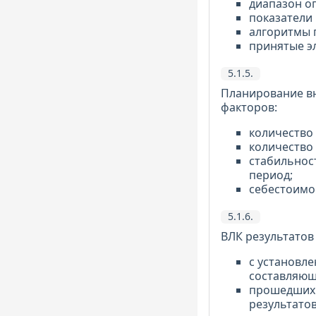
диапазон о
показатели 
алгоритмы 
принятые э
5.1.5.
Планирование вн
факторов:
количество
количество
стабильнос
период;
себестоимо
5.1.6.
ВЛК результатов
с установле
составляющ
прошедших 
результатов