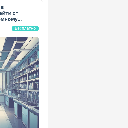
 в
ейти от
емному
Бесплатно