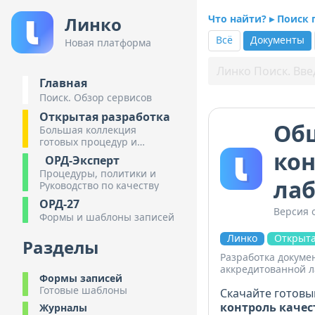
Что найти? ▸ Поиск
Линко
Всё
Документы
Новая платформа
Главная
Поиск. Обзор сервисов
Открытая разработка
Об
Большая коллекция
готовых процедур и
кон
инструкций
ОРД-Эксперт
Процедуры, политики и
лаб
Руководство по качеству
ОРД-27
Версия о
Формы и шаблоны записей
Линко
Открыта
Разделы
Разработка докуме
аккредитованной л
Формы записей
Готовые шаблоны
Скачайте готовы
контроль качес
Журналы