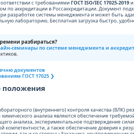
соответствии с требованиями
ГОСТ ISO/IEC 17025-2019
и
ом по аккредитации в Россаккредитации. Документ подх
ри разработке системы менеджмента и может быть ада
ьную лабораторию. Бесплатная загрузка быстро, удобно
времени разбираться?
айн-семинары по системе менеджмента и аккреди
ктиков.
речню документов
ованиям ГОСТ 17025 ❯
е положения
бораторного (внутреннего) контроля качества (ВЛК) ре
 химического анализа являются обеспечение требуемо
ущего анализа, экспериментальное подтверждение сил
ой компетентности, а также обеспечение доверия к рез
ратории, так и со стороны Заказчика, контролирующих о