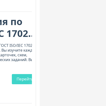
я по
C 17025–
ОСТ ISO/IEC 17025-
. Вы изучите каждый
арточек, схем,
еских заданий. Вы
ния - вы поймёте их
Перейти