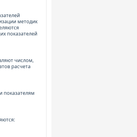
азателей
лизации методик
деляются
их показателей
вляют числом,
атов расчета
и показателям
яются: