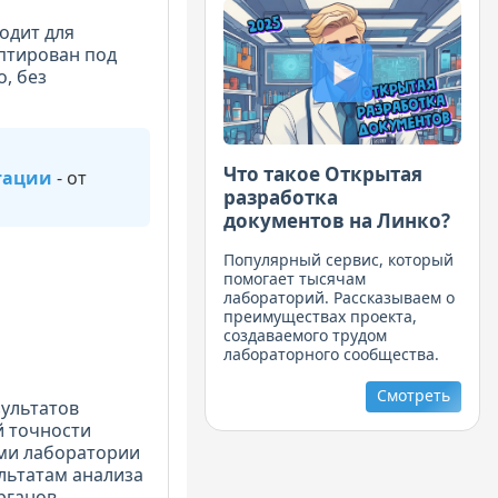
одит для
птирован под
, без
Что такое Открытая
тации
- от
разработка
документов на Линко?
Популярный сервис, который
помогает тысячам
лабораторий. Рассказываем о
преимуществах проекта,
создаваемого трудом
лабораторного сообщества.
Смотреть
зультатов
й точности
ами лаборатории
ультатам анализа
рганов.