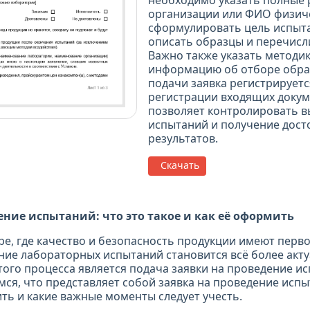
необходимо указать полные 
организации или ФИО физиче
сформулировать цель испыта
описать образцы и перечисл
Важно также указать методи
информацию об отборе обра
подачи заявка регистрируетс
регистрации входящих докум
позволяет контролировать 
испытаний и получение дост
результатов.
Скачать
ение испытаний: что это такое и как её оформить
е, где качество и безопасность продукции имеют перв
ние лабораторных испытаний становится всё более акт
того процесса является подача заявки на проведение и
мся, что представляет собой заявка на проведение испыт
ь и какие важные моменты следует учесть.