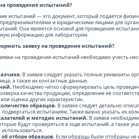
 на проведение испытаний?
ние испытаний — это документ, который подаётся физи
предпринимателями и юридическими лицами для орга
таний. Она является основой для проведения испытани
имую информацию для лаборатории.
формить заявку на проведение испытаний?
аявки на проведение испытаний необходимо учесть не
казчике.
В заявке следует указать полные реквизиты о
ица, а также их контактные данные.
ний.
Необходимо чётко сформулировать цель проведен
роверка качества продукции, определение её соответст
или оценка других характеристик.
количество образцов.
В заявке следует детально описа
 подвергаться испытаниям. Также важно указать их кол
казателей и методик испытаний.
В заявке необходим
оторые будут проверяться в ходе испытаний, а также ука
т использоваться.
об отборе образцов.
Если образцы были отобраны не в