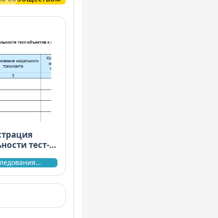
страция
ности тест-
му
следования