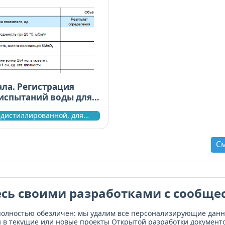
ла. Регистрация
 испытаний воды для
о анализа. ГОСТ Р
я
 анализа
С
сь своими разработками с сообще
полностью обезличен: мы удалим все персонализирующие дан
и в текущие или новые проекты Открытой разработки документо