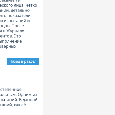
реквизиты
ского лица, чётко
ний, детально
ить показатели.
ки испытаний и
зцов. После
я в Журнале
ентов. Это
выполнение
оверных
Назад в раздел
остепенное
уальным. Одним из
спытаний. В данной
аний, как её