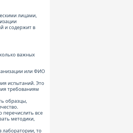
ческими лицами,
низации
й и содержит в
сколько важных
рганизации или ФИО
ия испытаний. Это
вия требованиям
ть образцы,
ичество.
о перечислить все
зать методики,
 лаборатории, то