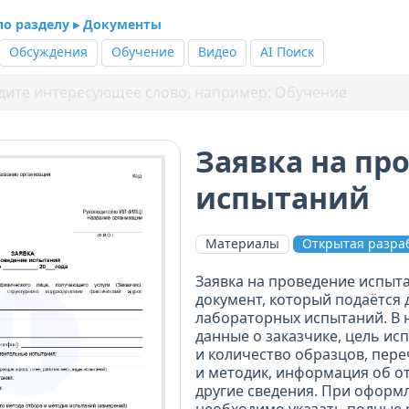
 по разделу ▸ Документы
Обсуждения
Обучение
Видео
AI Поиск
Заявка на пр
испытаний
Материалы
Открытая разра
Заявка на проведение испыт
документ, который подаётся 
лабораторных испытаний. В 
данные о заказчике, цель ис
и количество образцов, пер
и методик, информация об о
другие сведения. При оформ