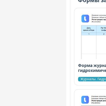
Форма журна
гидрохимиче
гидробиолог
Журналы. Гидр
токсичности