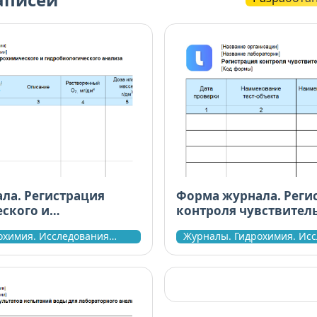
ла. Регистрация
Форма журнала. Реги
ского и
контроля чувствитель
ического анализа
объектов к модельно
охимия. Исследования
Журналы. Гидрохимия. Ис
токсиканту
токсичности