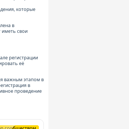
едения, которые
лена в
 иметь свои
нале регистрации
ировать её
ся важным этапом в
егистрация в
тивное проведение
но сообществом