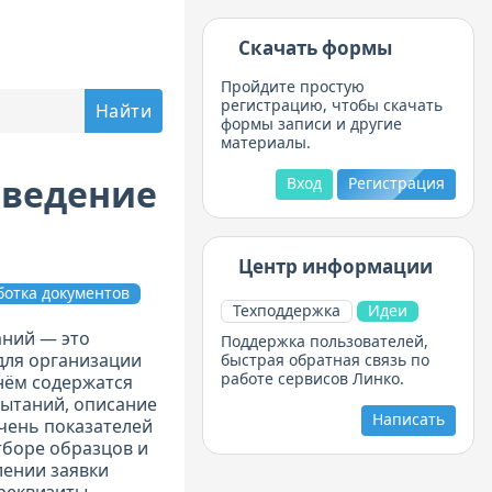
Скачать формы
Пройдите простую
регистрацию, чтобы скачать
формы записи и другие
материалы.
оведение
Вход
Регистрация
Центр информации
ботка документов
Техподдержка
Идеи
аний — это
Поддержка пользователей,
для организации
быстрая обратная связь по
работе сервисов Линко.
нём содержатся
пытаний, описание
Написать
ечень показателей
тборе образцов и
лении заявки