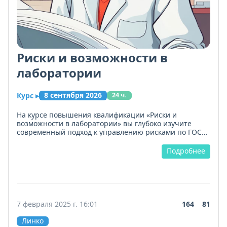
Риски и возможности в
лаборатории
8 сентября 2026
Курс
▸
24 ч.
На курсе повышения квалификации «Риски и
возможности в лаборатории» вы глубоко изучите
современный подход к управлению рисками по ГОСТ
Р ИСО 31000-2019. Научитесь строить систему
идентификации, оценки и обработки рисков, включая
Подробнее
риски, связанные с беспристрастностью и
конфиденциальностью. Особое внимание -
управлению возможностями: как выявлять шансы для
развития лаборатории и использовать их.
Освоите полный цикл: от определения критериев
7 февраля 2025 г. 16:01
164
81
оценки до мониторинга результативности
мероприятий. В программе - деловая игра,
Линко
интерактивный модуль и практические задания. Все