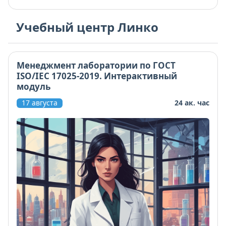
материалы актуализированы под требования
Россаккредитации. По окончании - удостоверение о
Учебный центр Линко
повышении квалификации. Шаблоны процедур и
реестр рисков можно сразу внедрить в работу.
Менеджмент лаборатории по ГОСТ
ISO/IEC 17025-2019. Интерактивный
модуль
17 августа
24 ак. час