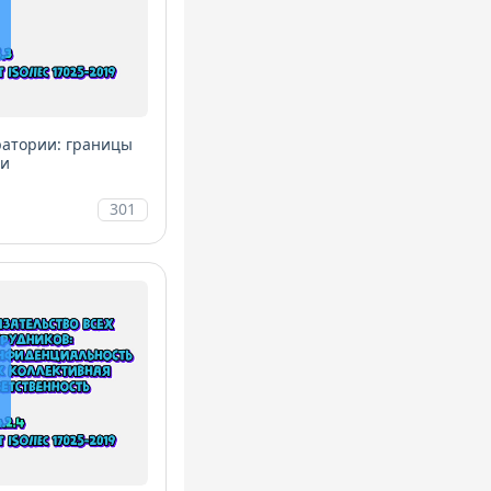
ратории: границы
ии
301