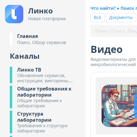
Что найти? ▸ Поиск 
Линко
Всё
Документы
Новая платформа
Главная
Поиск. Обзор сервисов
Видео
Каналы
Видеоматериалы для 
микробиологический 
Линко ТВ
Обновление сервисов,
инструкции, викторины,
обзоры предстоящих
Общие требования к
мероприятий.
лаборатории
Общие требования к
лаборатории
Структура
лаборатории
Требования к структуре
лаборатории