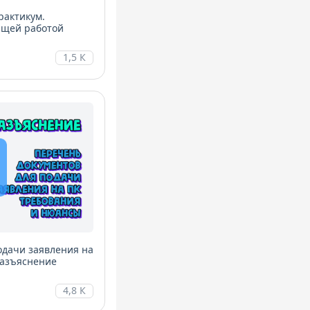
рактикум.
ющей работой
1,5 К
одачи заявления на
Разъяснение
4,8 К