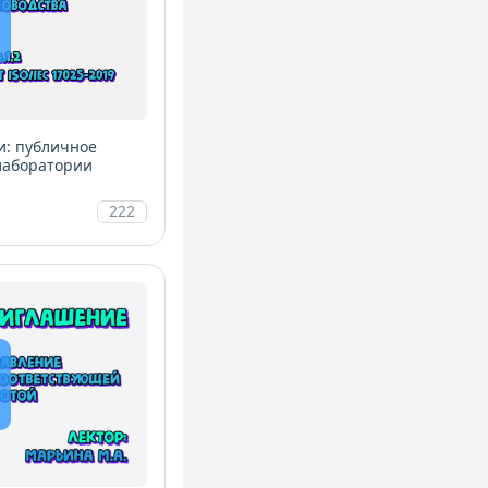
и: публичное
 лаборатории
222