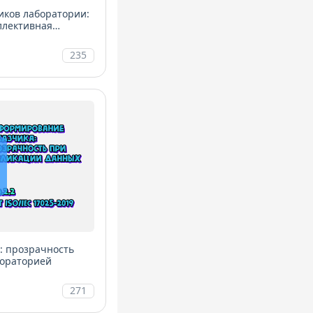
иков лаборатории:
ллективная
235
: прозрачность
бораторией
271