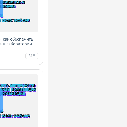
: как обеспечить
е в лаборатории
318