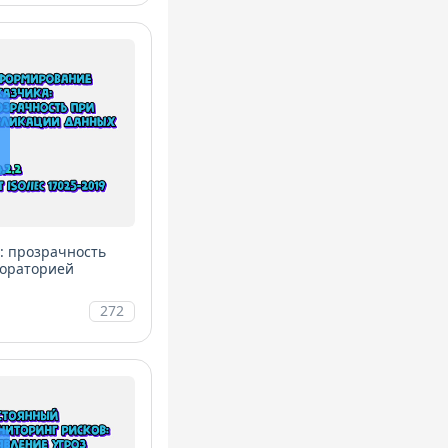
: прозрачность
бораторией
272