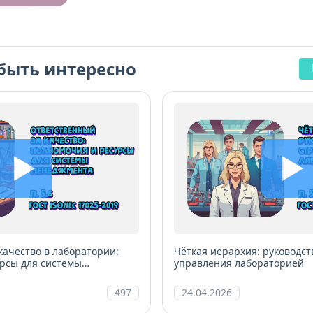
стандарта, отдельные модули по терминол
и инструктажу по обучению на платформе.
Каждое занятие включает презентацию, чек
проверке, примеры типичных несоответстви
быть интересно
Материалы можно скачать и использовать 
обучения в своей лаборатории. Идеально 
качеству, руководителей и новых сотруднико
надёжная база перед аккредитацией и перв
углублённому изучению тем: ВЛК, управлени
другие специализированные программы.
качество в лаборатории:
Чёткая иерархия: руководст
рсы для системы
управления лабораторией
497
24.04.2026