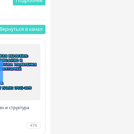
огии, приложениям
Подробнее
-лист подготовки к
й и рисков.
Вернуться
в канал
для внутреннего
для менеджеров по
в. Этот семинар -
ый шаг к
е рисками, аудит и
во и структура
476