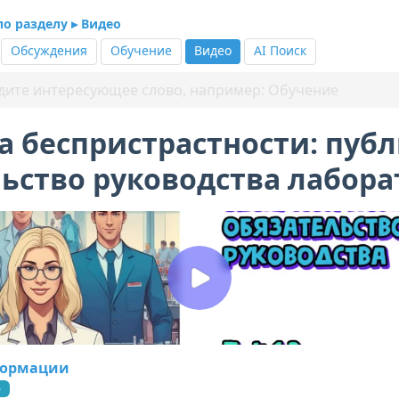
по разделу ▸ Видео
Обсуждения
Обучение
Видео
AI Поиск
 беспристрастности: пуб
ьство руководства лабор
формации
6