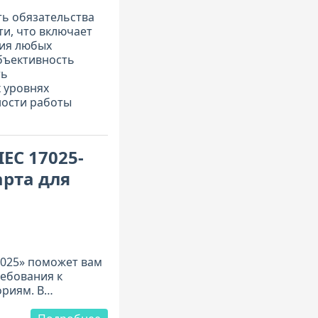
ь обязательства
и, что включает
ния любых
бъективность
ть
х уровнях
ности работы
IEC 17025-
арта для
7025» поможет вам
ребования к
риям. В
всех 22 разделов