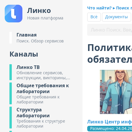
Что найти? ▸ Поиск 
Линко
Всё
Документы
Новая платформа
Главная
Поиск. Обзор сервисов
Политика
Каналы
обязател
Линко ТВ
Обновление сервисов,
инструкции, викторины,
обзоры предстоящих
Общие требования к
мероприятий.
лаборатории
Общие требования к
лаборатории
Структура
лаборатории
Требования к структуре
Линко Центр ин
лаборатории
Размещено: 24.04.2