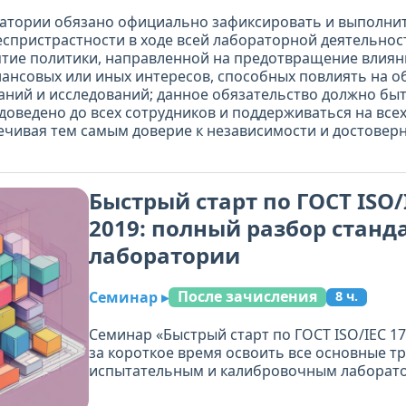
атории обязано официально зафиксировать и выполнит
спристрастности в ходе всей лабораторной деятельност
тие политики, направленной на предотвращение влия
ансовых или иных интересов, способных повлиять на о
аний и исследований; данное обязательство должно бы
доведено до всех сотрудников и поддерживаться на все
ечивая тем самым доверие к независимости и достовер
Быстрый старт по ГОСТ ISO/
2019: полный разбор станд
лаборатории
После зачисления
Семинар
▸
8 ч.
Семинар «Быстрый старт по ГОСТ ISO/IEC 1
за короткое время освоить все основные т
испытательным и калибровочным лаборато
программе - 25 занятий: подробный разбор 