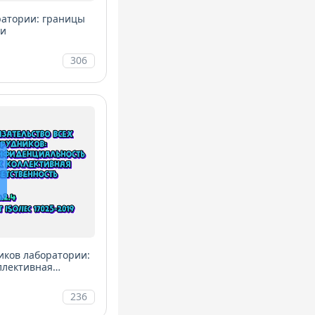
ратории: границы
ии
306
иков лаборатории:
ллективная
236