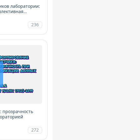
иков лаборатории:
ллективная
236
: прозрачность
бораторией
272