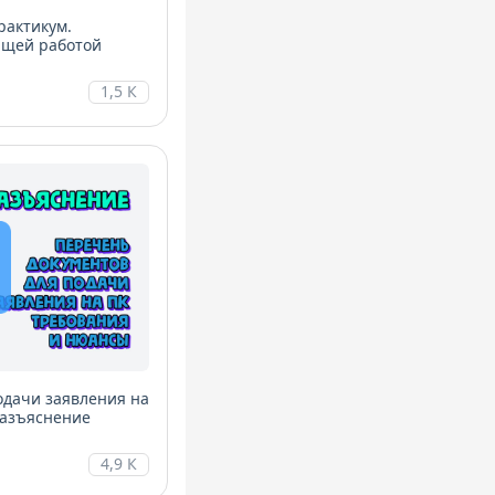
рактикум.
ющей работой
1,5 К
одачи заявления на
Разъяснение
4,9 К