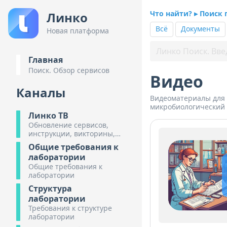
Что найти? ▸ Поиск 
Линко
Всё
Документы
Новая платформа
Главная
Поиск. Обзор сервисов
Видео
Каналы
Видеоматериалы для 
микробиологический 
Линко ТВ
Обновление сервисов,
инструкции, викторины,
обзоры предстоящих
Общие требования к
мероприятий.
лаборатории
Общие требования к
лаборатории
Структура
лаборатории
Требования к структуре
лаборатории