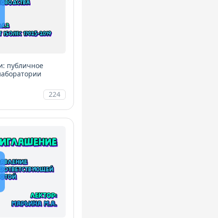
и: публичное
 лаборатории
224