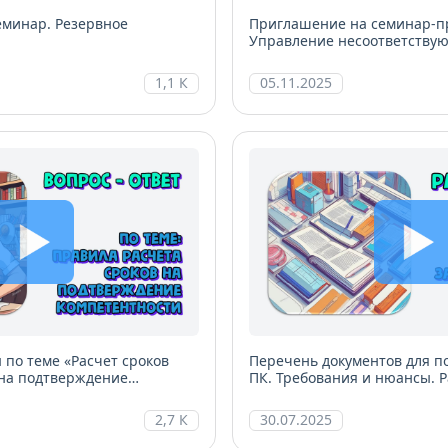
еминар. Резервное
Приглашение на семинар-п
Управление несоответству
1,1 К
05.11.2025
 по теме «Расчет сроков
Перечень документов для п
 на подтверждение
ПК. Требования и нюансы. 
К)»
2,7 К
30.07.2025