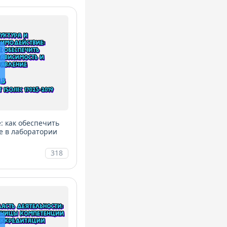
: как обеспечить
е в лаборатории
318