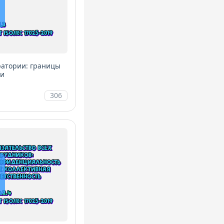
ратории: границы
ии
306