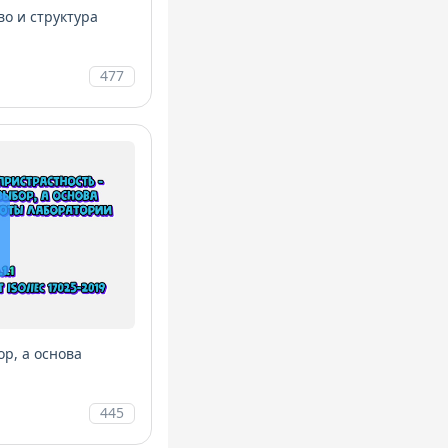
во и структура
477
ор, а основа
445