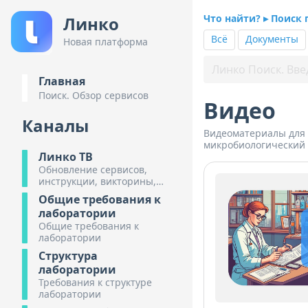
Что найти? ▸ Поиск 
Линко
Всё
Документы
Новая платформа
Главная
Поиск. Обзор сервисов
Видео
Каналы
Видеоматериалы для 
микробиологический 
Линко ТВ
Обновление сервисов,
инструкции, викторины,
обзоры предстоящих
Общие требования к
мероприятий.
лаборатории
Общие требования к
лаборатории
Структура
лаборатории
Требования к структуре
лаборатории