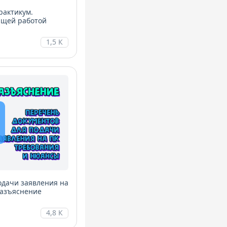
рактикум.
ющей работой
1,5 К
одачи заявления на
Разъяснение
4,8 К