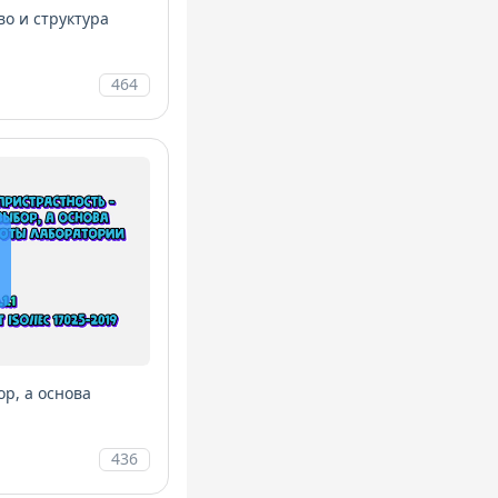
во и структура
464
ор, а основа
436