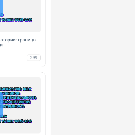
ратории: границы
ии
299