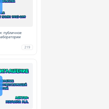
и: публичное
 лаборатории
219