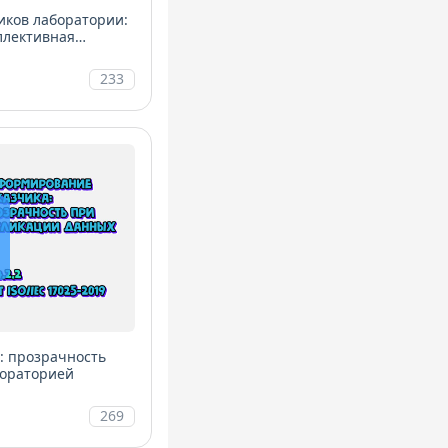
иков лаборатории:
ллективная
233
: прозрачность
бораторией
269