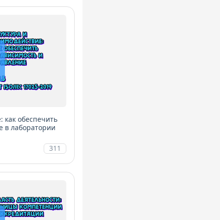
: как обеспечить
е в лаборатории
311