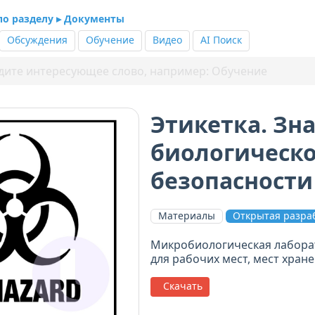
 по разделу ▸ Документы
Обсуждения
Обучение
Видео
AI Поиск
Этикетка. Зн
биологическ
безопасности 
Материалы
Открытая разра
Микробиологическая лаборат
для рабочих мест, мест хран
Скачать