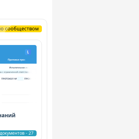
но сообществом
наний
документов - 27