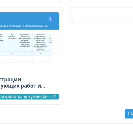
страции
вующих работ и
орректирующих
разработка документов - 27
С