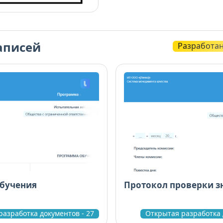
аписей
Разработа
бучения
Протокол проверки з
разработка документов - 27
Открытая разработка 