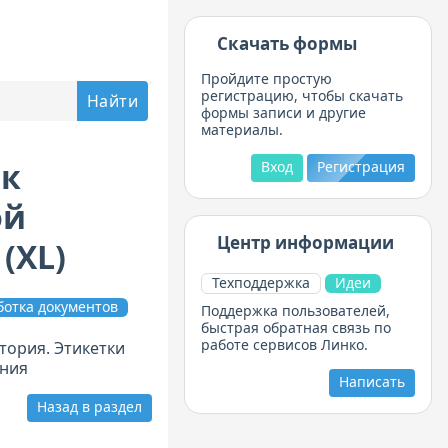
Скачать формы
Пройдите простую
регистрацию, чтобы скачать
формы записи и другие
материалы.
ак
Вход
Регистрация
ой
Центр информации
(XL)
Техподдержка
Идеи
ботка документов
Поддержка пользователей,
быстрая обратная связь по
работе сервисов Линко.
ория. Этикетки
ения
Написать
Назад в раздел