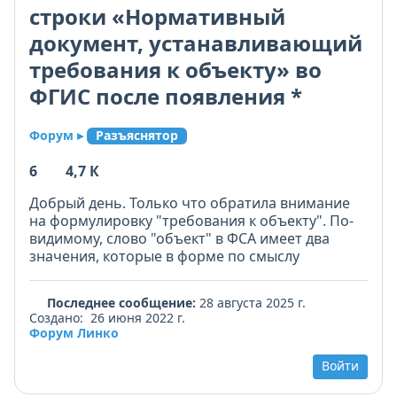
строки «Нормативный
документ, устанавливающий
требования к объекту» во
ФГИС после появления *
Форум ▸
Разъяснятор
6
4,7 К
Добрый день. Только что обратила внимание
на формулировку "требования к объекту". По-
видимому, слово "объект" в ФСА имеет два
значения, которые в форме по смыслу
практически не разделяются. Объект -
территория, здание заказчика и объект
Последнее сообщение:
28 августа 2025 г.
исследования "Окружающая среда".
Создано: 26 июня 2022 г.
Формулировки, конечно, непонятные, я пишу
Форум Линко
название методик проведения радиационного
обследования, правильно это или нет? И что
Войти
может быть другое? Требования к территории в