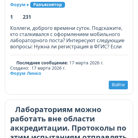
Форум ▸
Разъяснятор
1
231
Коллеги, доброго времени суток. Подскажите,
кто сталкивался с оформлением мобильного
лабораторного поста? Интересуют следующие
вопросы: Нужна ли регистрация в ФГИС? Если
да, как правильно оформить? Нужно ли
возвращать пост на место базирования во
Последнее сообщение:
17 марта 2026 г.
время ВКС или ПК? Как вести учет, как
Создано: 17 марта 2026 г.
оборудование или помещение? Есть
Форум Линко
непосредственно требование к оборудованию,
электросети и водоснабжению поста?
Войти
Лабораториям можно
работать вне области
аккредитации. Протоколы по
этим испытаниям отправлять