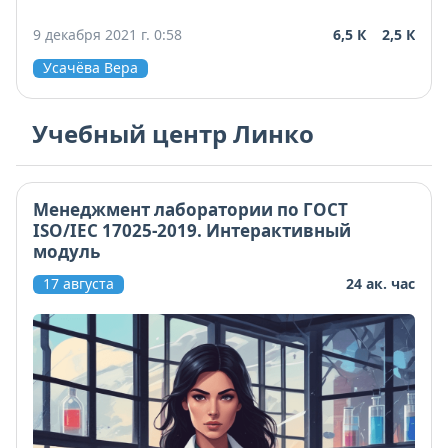
результатов испытаний двух лабораторий, принципы
проведения анализа ВЛК и МСИ с учетом новой
9 декабря 2021 г. 0:58
6,5 К
2,5 К
Политики Росаккредитации от 01.12.2025г.
Усачёва Вера
Учебный центр Линко
Менеджмент лаборатории по ГОСТ
ISO/IEC 17025-2019. Интерактивный
модуль
17 августа
24 ак. час