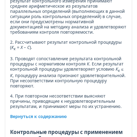
результат контрольного измерения принимают
среднее арифметическое из результатов
параллельных определений (выполняющих в данной
ситуации роль контрольных определений) в случае,
если они предусмотрены нормативной
документацией на методику анализа и удовлетворяют
требованиям контроля повторяемости.
2. Рассчитывают результат контрольной процедуры
(
К
= Х – С
).
к
3. Проводят сопоставление результата контрольной
процедуры с нормативом контроля
К
. Если результат
контрольной процедуры удовлетворяет условию
К
≤
к
К
, процедуру анализа признают удовлетворительной.
При несоответствии контрольную процедуру
повторяют.
4. При повторном несоответствии выясняют
причины, приводящие к неудовлетворительным
результатам, и принимают меры по их устранению.
Вернуться к содержанию
Контрольные процедуры с применением