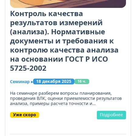
Контроль качества
результатов измерений
(анализа). Нормативные
документы и требования к
контролю качества анализа
на основании ГОСТ Р ИСО
5725-2002
18 декабря 2025
Семинар
▸
16 ч.
На семинаре разберем вопросы планирования,
проведения ВЛК, оценки приемлемости результатов
анализа, примеры расчета точности и
прецизионности методики измерений, виды
проведения ВЛК (оперативный и статистический
Уже скоро
Подробнее
контроль, в том числе при помощи контрольных карт
Шухарта и куммулятивных сумм, ВЛК при отборе
проб) документирование контроля качества
результатов химического анализа, сопоставление