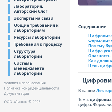
Лаборатория.
Авторский блог
Эксперты на связи
Общие требования к
Содержание
лабораториям
Цифровизац
Ресурсы лаборатории
Формализм 
Требования к процессу
Почему бу
Цифра уско
Структура
Опасность 
лаборатории
Как должн
Система
Цель цифр
менеджмента
лаборатории
Цифровиз
Условия использования
Политика конфиденциальности
В нашем
Лектор
Документация
Тема:
цифровиз
ООО «Линко» © 2026
цифра. Формализ