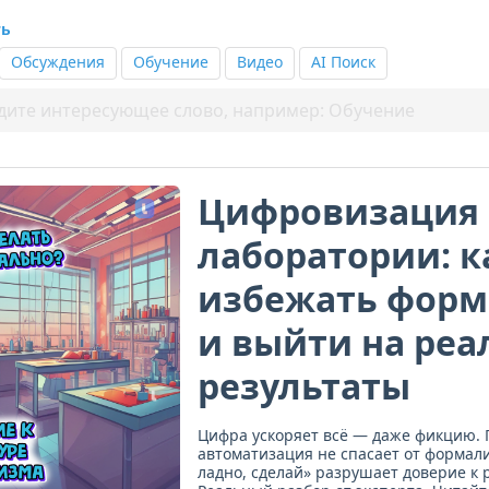
ть
Обсуждения
Обучение
Видео
AI Поиск
Цифровизация 
лаборатории: к
избежать фор
и выйти на ре
результаты
Цифра ускоряет всё — даже фикцию.
автоматизация не спасает от формали
ладно, сделай» разрушает доверие к 