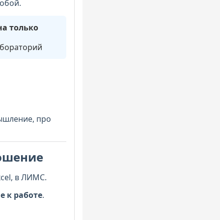
собой.
на только
абораторий
мышление, про
ношение
cel, в ЛИМС.
 к работе
.