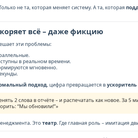
 Только не та, которая меняет систему. А та, которая
под
коряет всё – даже фикцию
ешает эти проблемы:
араллельные.
оступны в реальном времени.
ормируются мгновенно.
секунды.
рмальный подход
, цифра превращается в
ускоритель
ть 2 слова в отчёте – и распечатать как новое. За 5 м
ворить: “Мы обновили!”»
менеджмента. Это
театр
. Где главная роль – имитация д