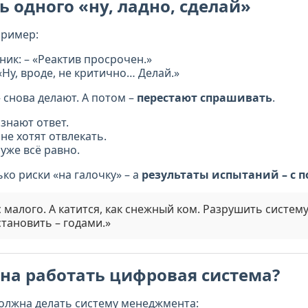
ь одного «ну, ладно, сделай»
пример:
ник: – «Реактив просрочен.»
«Ну, вроде, не критично… Делай.»
 снова делают. А потом –
перестают спрашивать
.
знают ответ.
не хотят отвлекать.
уже всё равно.
ько риски «на галочку» – а
результаты испытаний – с п
 малого. А катится, как снежный ком. Разрушить систем
становить – годами.»
на работать цифровая система?
олжна делать систему менеджмента: