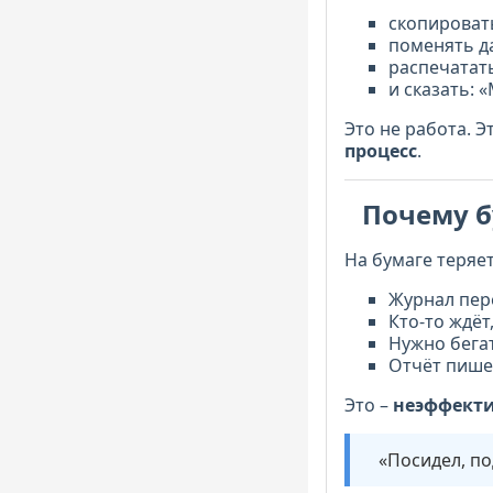
скопировать
поменять да
распечатат
и сказать: 
Это не работа. Э
процесс
.
Почему 
На бумаге теряет
Журнал пере
Кто-то ждёт
Нужно бегат
Отчёт пише
Это –
неэффекти
«Посидел, под