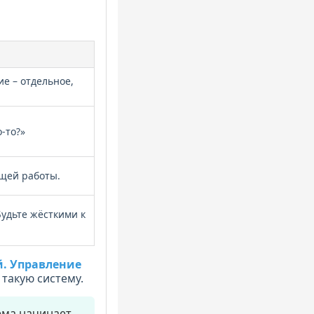
ие – отдельное,
-то?»
ящей работы.
Будьте жёсткими к
й. Управление
 такую систему.
тема начинает