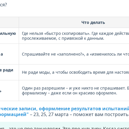
ся?
Что делать
вильную
Где нельзя «быстро скопировать». Где каждое действ
прослеживаемое, с привязкой к данным.
 а
Спрашивайте не «заполнено?», а «изменилось ли что
е ради
Не ради моды, а чтобы освободить время для насто
Один раз разрешили – и уже никто не спрашивает. 
ь
формализму – даже если он красиво оформлен.
ческие записи, оформление результатов испытани
формацией"
– 23, 25, 27 марта – поможет вам построить
 – это не про технологии. Это про культуру. Когда сис