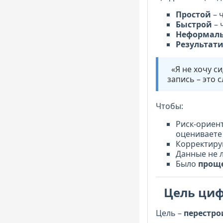
Простой
– 
Быстрой
– 
Неформал
Результат
«Я не хочу си
запись – это с
Чтобы:
Риск-ориен
оцениваете
Корректиру
Данные не 
Было
проще
Цель циф
Цель –
перестр