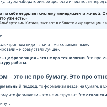
 культуры лаборатории, её зрелости и честности перед 
 по себе не делает систему менеджмента живой. О
что уже есть.»
Альбертович Китаев, эксперт в области аккредитации л
:
в электронном виде – значит, мы современные».
ровали – и сразу стало лучше».
е –
цифровизация – это не про технологии
. Это про 
ьтуру работы
.
м – это не про бумагу. Это про от
рмальный подход
, то формализм везде: на бумаге, в Ex
тому что формализм – это не инструмент. Это
отношение
инут: