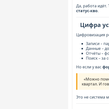
Да, работа идёт.
статус-кво
.
Цифра ус
Цифровизация р
Записи – п
Данные – д
Отчёты – ф
Поиск – за 
Но если у вас
фо
«Можно поменя
квартал. И го
Это не система 