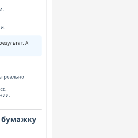
и.
и.
результат. А
вы реально
сс.
нии.
ь бумажку