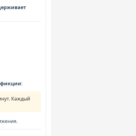
держивает
 фикции
:
инут. Каждый
вижения.