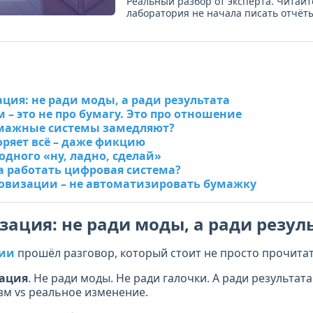
Реальный разбор от эксперта. Читайт
лаборатория не начала писать отчёты
ия: не ради моды, а ради результата
– это не про бумагу. Это про отношение
мажные системы замедляют?
ряет всё – даже фикцию
одного «ну, ладно, сделай»
а работать цифровая система?
овизации – не автоматизировать бумажку
ация: не ради моды, а ради резул
ии
прошёл разговор, который стоит не просто прочитат
ация
. Не ради моды. Не ради галочки. А ради результата
м vs реальное изменение.