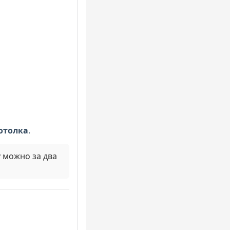
отолка
.
у можно за два