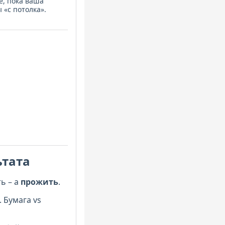
е, пока ваша
 «с потолка».
ьтата
ь – а
прожить
.
. Бумага vs