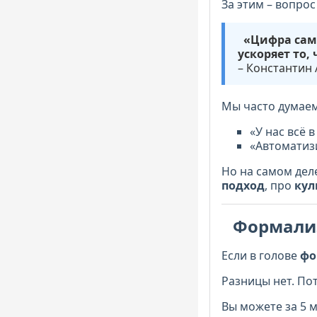
За этим – вопрос
«Цифра сама
ускоряет то, 
– Константин 
Мы часто думаем
«У нас всё 
«Автоматизи
Но на самом дел
подход
, про
кул
Формализ
Если в голове
фо
Разницы нет. По
Вы можете за 5 м